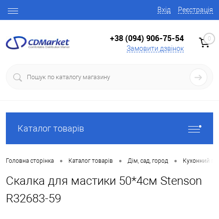
Вхід
Реєстрація
+38 (094) 906-75-54
0
Замовити дзвінок
Каталог товарів
•
•
•
Головна сторінка
Каталог товарів
Дім, сад, город
Кухонний по
Скалка для мастики 50*4см Stenson
R32683-59