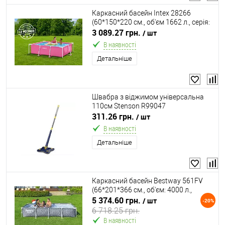
Каркасний басейн Intex 28266
(60*150*220 см., об'єм 1662 л., серія:
Small Frame)
3 089.27 грн.
/ шт
В наявності
Детальніше
Швабра з віджимом універсальна
110см Stenson R99047
311.26 грн.
/ шт
В наявності
Детальніше
Каркасний басейн Bestway 561FV
(66*201*366 см., об'єм: 4000 л.,
картриджний фільтр-насос 1250 л/
5 374.60 грн.
/ шт
-20%
год. ремкомплект, серія: Steel Pro)
6 718.25 грн.
В наявності