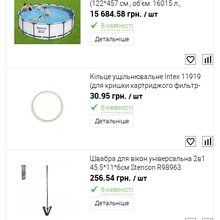
(122*457 см., об'єм: 16015 л.,
картриджний фільтр-насос 3028 л/
15 684.58 грн.
/ шт
год, драбина, тент, серія: Steel Pro
В наявності
MAX)
Детальніше
Кільце ущільнювальне Intex 11919
(для кришки картриджого фильтр-
насоса, Ø115 мм, підходить до: Intex
30.95 грн.
/ шт
28601, 28602)
В наявності
Детальніше
Швабра для вікон універсальна 2в1
45.5*11*6см Stenson R98963
256.54 грн.
/ шт
В наявності
Детальніше