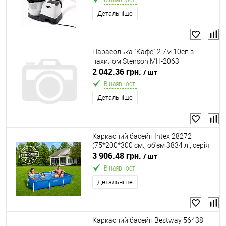
Детальніше
Парасолька "Кафе" 2.7м 10сп з
нахилом Stenson MH-2063
2 042.36 грн.
/ шт
В наявності
Детальніше
Каркасний басейн Intex 28272
(75*200*300 см., об'єм 3834 л., серія:
Small Frame)
3 906.48 грн.
/ шт
В наявності
Детальніше
Каркасний басейн Bestway 56438