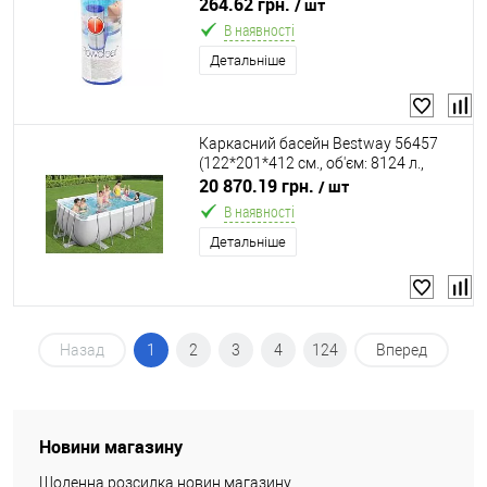
Ø78*⬍90 мм, ціна за 2 шт в упаковці)
264.62 грн.
/ шт
В наявності
Детальніше
Каркасний басейн Bestway 56457
(122*201*412 см., об'єм: 8124 л.,
пісочний фільтр-насос 3028 л/год,
20 870.19 грн.
/ шт
дозатор хлору, драбина, серія: Power
В наявності
Steel)
Детальніше
Назад
1
2
3
4
124
Вперед
Новини магазину
Щоденна розсилка новин магазину.