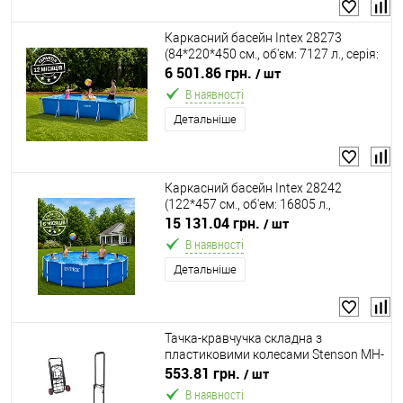
Каркасний басейн Intex 28273
(84*220*450 см., об'єм: 7127 л., серія:
Small Frame)
6 501.86 грн.
/ шт
В наявності
Детальніше
Каркасний басейн Intex 28242
(122*457 см., об'ем: 16805 л.,
картриджний фільтр-насос 3785 л/
15 131.04 грн.
/ шт
год, драбина, тент, підстилка, серія:
В наявності
Metal Frame)
Детальніше
Тачка-кравчучка складна з
пластиковими колесами Stenson MH-
1899-S (30*35*87 см., навантаження
553.81 грн.
/ шт
до 25 кг.)
В наявності