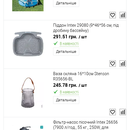
Детальніше
Піддон Intex 29080 (9*46*56 см, під
дробину бассейну)
291.51 грн.
/ шт
В наявності
Детальніше
Ваза скляна 16*10см Stenson
R35656-BL
245.78 грн.
/ шт
В наявності
Детальніше
Фільтр-насос пісочний Intex 26656
(7900 л/год., 55 кг., 250W, для