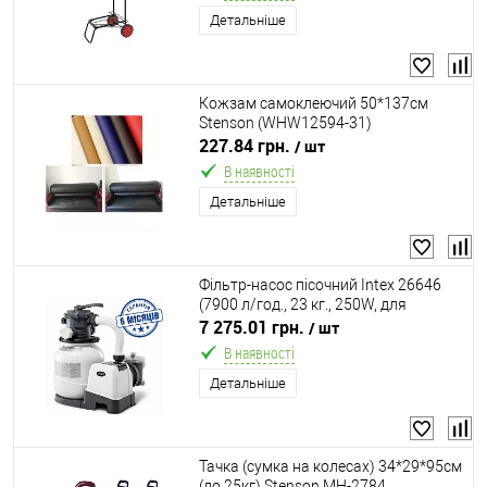
Детальніше
Кожзам самоклеючий 50*137см
Stenson (WHW12594-31)
227.84 грн.
/ шт
В наявності
Детальніше
Фільтр-насос пісочний Intex 26646
(7900 л/год., 23 кг., 250W, для
басейнів об'ємом 1100-40000 л.,
7 275.01 грн.
/ шт
таймер, підключення Ø38 мм.)
В наявності
Детальніше
Тачка (сумка на колесах) 34*29*95см
(до 25кг) Stenson MH-2784