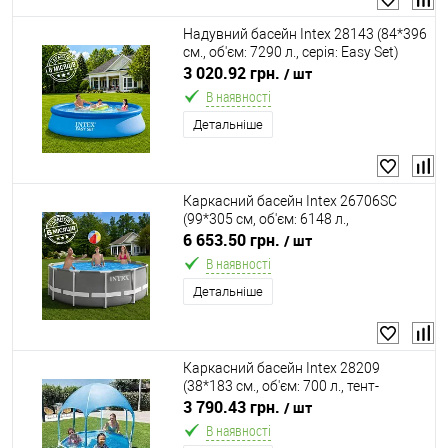
Надувний басейн Intex 28143 (84*396
см., об'єм: 7290 л., серія: Easy Set)
3 020.92 грн.
/ шт
В наявності
Детальніше
Каркасний басейн Intex 26706SC
(99*305 см, об'єм: 6148 л.,
картріджний фільтр-насос 2006 л/
6 653.50 грн.
/ шт
год, серія: Prism Frame)
В наявності
Детальніше
Каркасний басейн Intex 28209
(38*183 см., об'єм: 700 л., тент-
парасолька з душем, серія: Splash-in-
3 790.43 грн.
/ шт
Shade Play)
В наявності