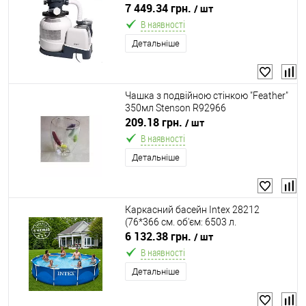
басейнів об'ємом да 37800 л.,
7 449.34 грн.
/ шт
таймер, керування по WiFi,
В наявності
підключення Ø38 мм)
Детальніше
Чашка з подвійною стінкою "Feather"
350мл Stenson R92966
209.18 грн.
/ шт
В наявності
Детальніше
Каркасний басейн Intex 28212
(76*366 см. об'єм: 6503 л.
картриджний фільтр-насос 2006 л/
6 132.38 грн.
/ шт
год, серія: Metal Frame)
В наявності
Детальніше