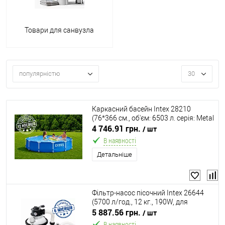
Товари для санвузла
популярністю
30
Каркасний басейн Intex 28210
(76*366 см., об'єм: 6503 л. серія: Metal
Frame)
4 746.91 грн.
/ шт
В наявності
Детальніше
Фільтр-насос пісочний Intex 26644
(5700 л/год., 12 кг., 190W, для
басейнів об'ємом 1100-30000 л.,
5 887.56 грн.
/ шт
таймер, підключення Ø38 мм)
В наявності