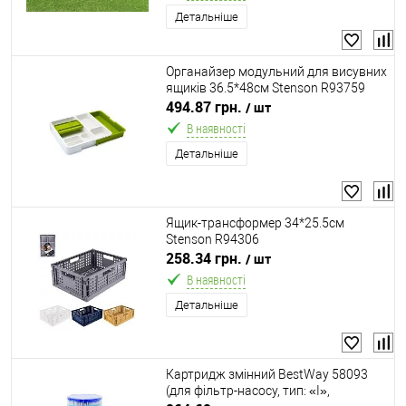
Детальніше
Органайзер модульний для висувних
ящиків 36.5*48см Stenson R93759
494.87 грн.
/ шт
В наявності
Детальніше
Ящик-трансформер 34*25.5см
Stenson R94306
258.34 грн.
/ шт
В наявності
Детальніше
Картридж змінний BestWay 58093
(для фільтр-насосу, тип: «I»,