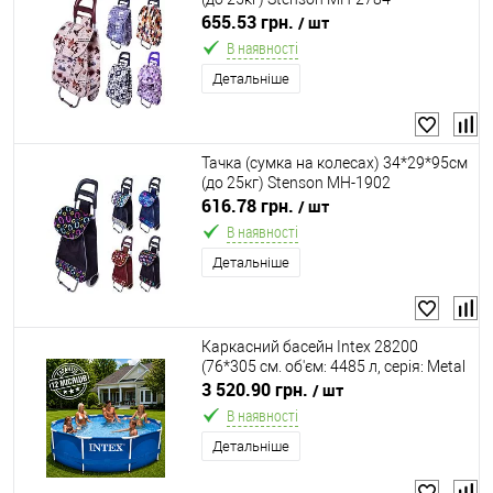
655.53 грн.
/ шт
В наявності
Детальніше
Тачка (сумка на колесах) 34*29*95см
(до 25кг) Stenson MH-1902
616.78 грн.
/ шт
В наявності
Детальніше
Каркасний басейн Intex 28200
(76*305 см. об'єм: 4485 л, серія: Metal
Frame)
3 520.90 грн.
/ шт
В наявності
Детальніше