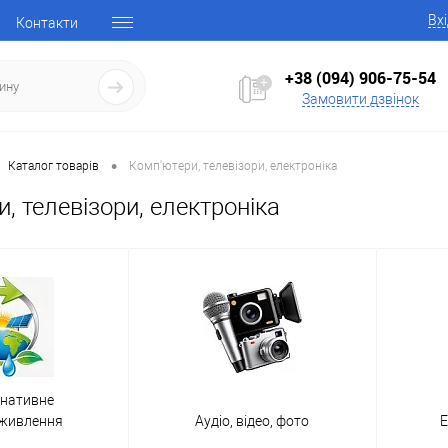
Вх
Контакти
+38 (094) 906-75-54
Замовити дзвінок
•
Каталог товарів
Комп'ютери, телевізори, електроніка
, телевізори, електроніка
рнативне
оживлення
Аудіо, відео, фото