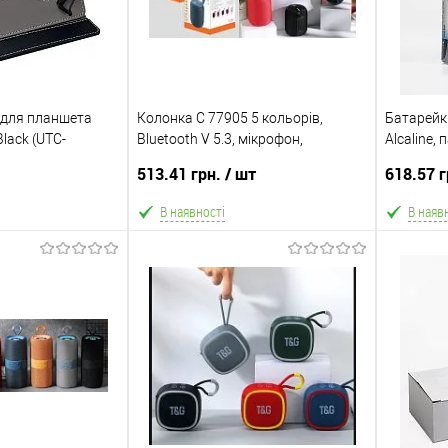
 для планшета
Колонка C 77905 5 кольорів,
Батарейк
Black (UTC-
Bluetooth V 5.3, мікрофон,
Alcaline,
підтримка TF-карти, TWS, роз’єми
ЗА 40 ШТ.
513.41 грн.
/ шт
618.57 
type-С, USB, вбудований
акумулятор 3,7V, в коробці, ВИДАЄ
В наявності
В наяв
 кошик
В кошик
Порівняння
В обране
Порівняння
В обра
Склад зберігання
Склад збе
Одеса №4
Одеса №
Доставка/Оплата
Доставка