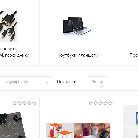
сні кабелі,
і, перехідники
Ноутбуки, планшети
Про
Показати по:
популярністю
30