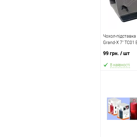
Чохол-підставка
Grand-X 7" TC01 
GX7TC01)
99 грн.
/ шт
В наявності
В
В обране
Склад зберігання
Київ №1
Доставка/Оплата