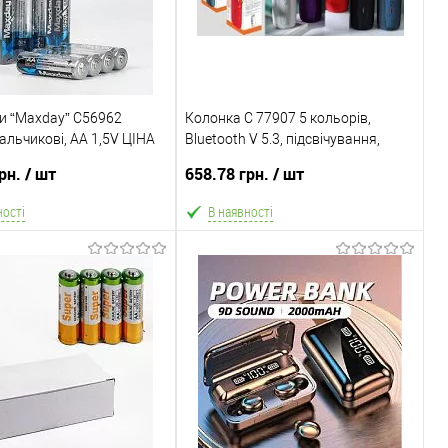
и “Maxday” C56962
Колонка C 77907 5 кольорів,
 пальчикові, АА 1,5V ЦІНА
Bluetooth V 5.3, підсвічування,
 У БЛОЦІ
мікрофон, підтримка TF-карти,
грн.
/ шт
658.78 грн.
/ шт
TWS, роз’єми AUX, type-С, USB,
вбудований акумулятор 3,
ності
В наявності
В кошик
В кошик
не
Порівняння
В обране
Порівняння
рігання
Склад зберігання
4
Одеса №4
/Оплата
Доставка/Оплата