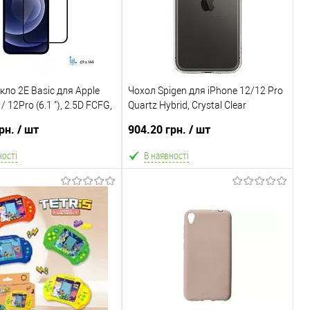
рігання
Склад зберігання
4
Одеса №4
/Оплата
Доставка/Оплата
кло 2E Basic для Apple
вка тільки Новою поштою
Чохол Spigen для iPhone 12/12 Pro
Відправка тільки Новою поштою
/ 12Pro (6.1 "), 2.5D FCFG,
ом 2-5 днів після повної
Quartz Hybrid, Crystal Clear
протягом 2-5 днів після повної
der (2E-IP-IP6.1-SMFCFG-
плати (упаковку оплачує
(ACS01705)
передоплати (упаковку оплачує
грн.
/ шт
904.20 грн.
/ шт
покупець).
покупець).
ності
В наявності
В кошик
В кошик
не
Порівняння
В обране
Порівняння
рігання
Склад зберігання
Київ №1