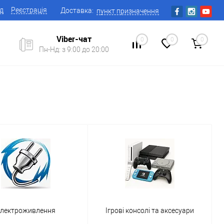
ід
Реєстрація
Доставка:
пункт призначення
Viber-чат
0
0
0
Пн-Нд: з 9:00 до 20:00
Електроживлення
Ігрові консолі та аксесуари