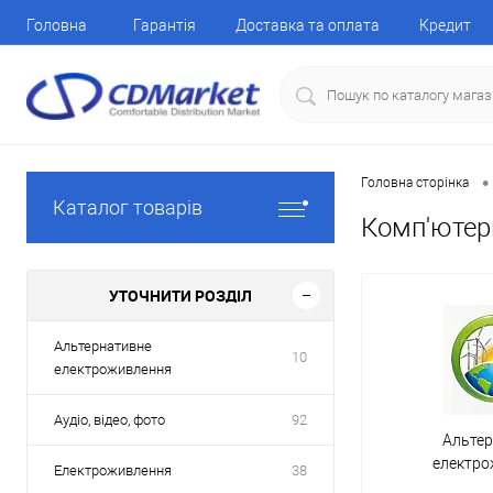
Головна
Гарантія
Доставка та оплата
Кредит
•
Головна сторінка
Каталог товарів
Комп'ютери
УТОЧНИТИ РОЗДІЛ
Альтернативне
10
електроживлення
Аудіо, відео, фото
92
Альте
електр
Електроживлення
38