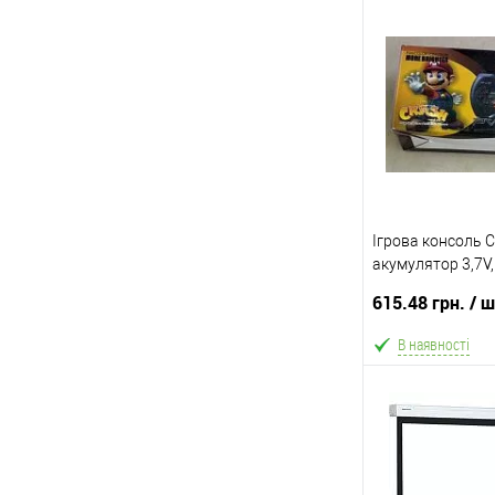
В
В обране
Склад зберігання
Одеса №4
Доставка/Оплата
Ігрова консоль 
Відправка тіл
акумулятор 3,7V,
протягом 2-5 д
2,7-дюймовий ко
передоплати (
615.48 грн.
/ 
велика добірка іг
поку
В наявності
В
В обране