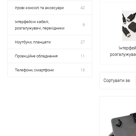
Ігрові консолі та аксесуари
42
Інтерфейсні кабелі,
9
розгалужувачі, перехідники
Ноутбуки, планшети
27
Інтерфей
розгалужувач
Проекційне обладнання
11
Телефони, смартфони
13
Сортувати за: