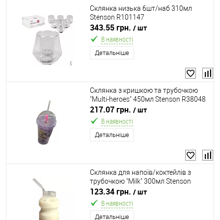
Склянка низька 6шт/наб 310мл
Stenson R101147
343.55 грн.
/ шт
В наявності
Детальніше
Склянка з кришкою та трубочкою
"Multi-heroes" 450мл Stenson R38048
217.07 грн.
/ шт
В наявності
Детальніше
Склянка для напоїв/коктейлів з
трубочкою "Milk" 300мл Stenson
R42333
123.34 грн.
/ шт
В наявності
Детальніше