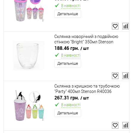
В наявності
Детальніше
Склянка новорічний з подвійною
стінкою "Bright" 350мл Stenson
R97460
188.46 грн.
/ шт
В наявності
Детальніше
Склянка з кришкою та трубочкою
"Party" 400мл Stenson R40036
267.31 грн.
/ шт
В наявності
Детальніше