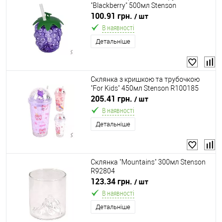
"Blackberry" 500мл Stenson
R101012/R38212
100.91 грн.
/ шт
В наявності
Детальніше
Склянка з кришкою та трубочкою
"For Kids" 450мл Stenson R100185
205.41 грн.
/ шт
В наявності
Детальніше
Склянка "Mountains" 300мл Stenson
R92804
123.34 грн.
/ шт
В наявності
Детальніше