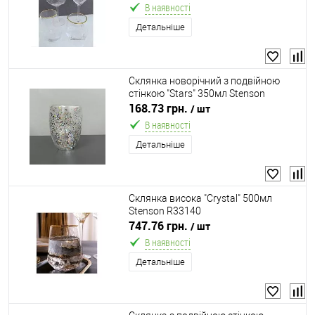
В наявності
Детальніше
Склянка новорічний з подвійною
стінкою "Stars" 350мл Stenson
R32708
168.73 грн.
/ шт
В наявності
Детальніше
Склянка висока "Crystal" 500мл
Stenson R33140
747.76 грн.
/ шт
В наявності
Детальніше