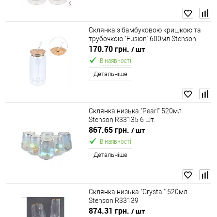
Склянка з бамбуковою кришкою та
трубочкою "Fusion" 600мл Stenson
R10935
170.70 грн.
/ шт
В наявності
Детальніше
Склянка низька "Pearl" 520мл
Stenson R33135 6 шт.
867.65 грн.
/ шт
В наявності
Детальніше
Склянка низька "Crystal" 520мл
Stenson R33139
874.31 грн.
/ шт