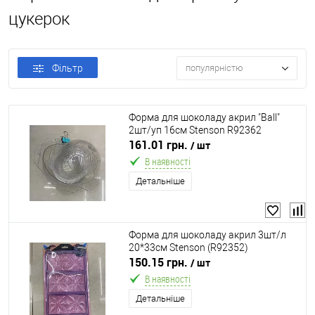
цукерок
Фільтр
популярністю
Форма для шоколаду акрил "Ball"
2шт/уп 16см Stenson R92362
161.01 грн.
/ шт
В наявності
Детальніше
Форма для шоколаду акрил 3шт/л
20*33см Stenson (R92352)
150.15 грн.
/ шт
В наявності
Детальніше