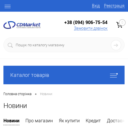
Вхід
Реєстрація
+38 (094) 906-75-54
0
Замовити дзвінок
Каталог товарів
•
Головна сторінка
Новини
Новини
Новини
Про магазин
Як купити
Кредит
Доставка