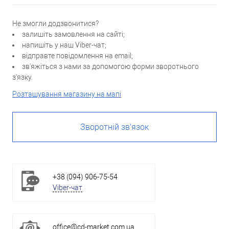
Не змогли додзвонитися?
залишіть замовлення на сайті;
напишіть у наш Viber-чат;
відправте повідомлення на email;
зв'яжіться з нами за допомогою форми зворотнього
з'язку.
Розташування магазину на мапі
Зворотній зв'язок
+38 (094) 906-75-54
Viber-чат
office@cd-market.com.ua