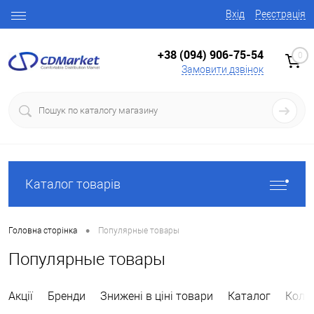
Вхід
Реєстрація
+38 (094) 906-75-54
0
Замовити дзвінок
Каталог товарів
•
Головна сторінка
Популярные товары
Популярные товары
Акції
Бренди
Знижені в ціні товари
Каталог
Колек