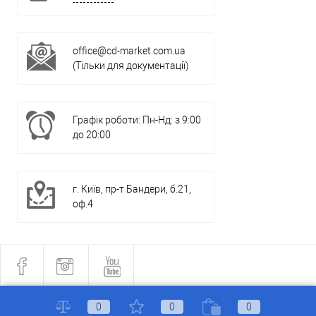
office@cd-market.com.ua
(Тільки для документації)
Графік роботи: Пн-Нд: з 9:00
до 20:00
г. Київ, пр-т Бандери, б.21,
оф.4
0
0
0