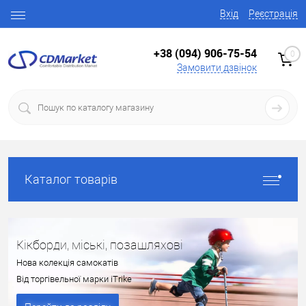
Вхід
Реєстрація
+38 (094) 906-75-54
0
Замовити дзвінок
Каталог товарів
Кікборди, міські, позашляхові
Нова колекція самокатів
Від торгівельної марки iTrike