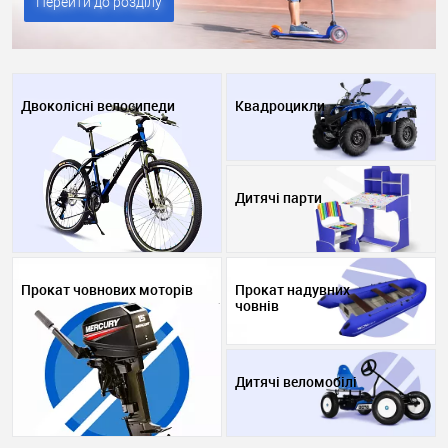
Перейти до розділу
Двоколісні велосипеди
Квадроцикли
Дитячі парти
Прокат човнових моторів
Прокат надувних
човнів
Дитячі веломобілі