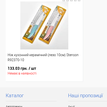
Доставка/Оплата
Акція
Відправка тільки Новою поштою протягом 2-5 днів
Ціну знижено 
після повної передоплати (упаковку оплачує
покупець).
Доставка/Опл
Відправка т
після по
Ніж кухонний керамічний (лезо 10см) Stenson
R92370-10
133.03 грн.
/ шт
Немає в наявності
Каталог
Наші пропозиції
Автотовари
Акції