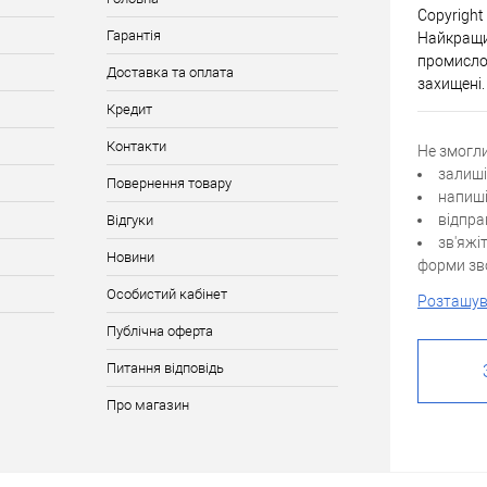
Copyright
Гарантія
Найкращи
промислов
Доставка та оплата
захищені.
Кредит
Контакти
Не змогл
залиші
Повернення товару
напиші
відпра
Відгуки
зв'яжі
Новини
форми зво
Особистий кабінет
Розташув
Публічна оферта
Питання відповідь
Про магазин