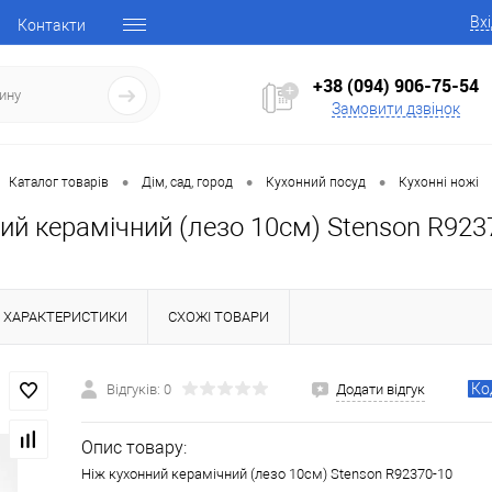
Вх
Контакти
+38 (094) 906-75-54
Замовити дзвінок
•
•
•
Каталог товарів
Дім, сад, город
Кухонний посуд
Кухонні ножі
ий керамічний (лезо 10см) Stenson R923
ХАРАКТЕРИСТИКИ
СХОЖІ ТОВАРИ
Ко
Відгуків: 0
Додати відгук
Опис товару:
Ніж кухонний керамічний (лезо 10см) Stenson R92370-10