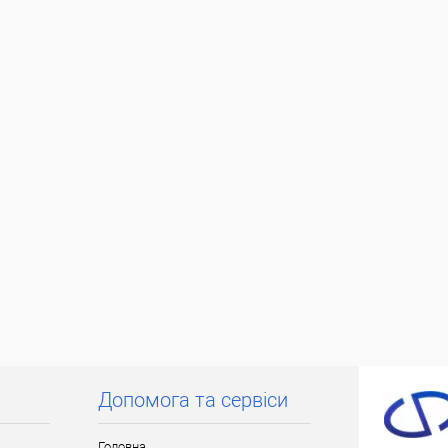
на 30%!
ата
ільки Новою поштою протягом 2-5 днів
вної передоплати (упаковку оплачує
покупець).
Допомога та сервіси
Головна