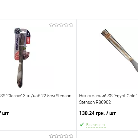
SS "Classic" 3шт/наб 22.5см Stenson
Ніж столовий SS "Egypt Gold"
Stenson R86902
/ шт
130.24 грн.
/ шт
В наявності