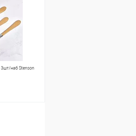
шик
Порівняння
" 3шт/наб Stenson
ою протягом 2-5 днів
(упаковку оплачує
.
шик
Порівняння