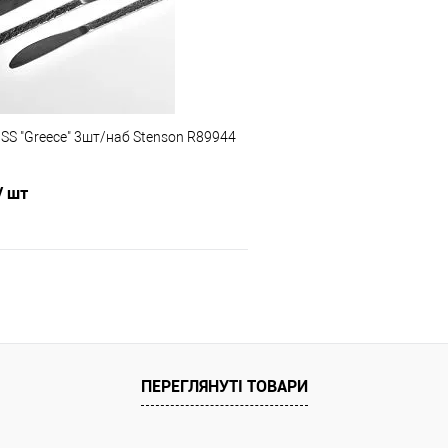
ння
Склад зберігання
Одеса №3
ата
Акція
SS "Greece" 3шт/наб Stenson R89944
аковку 24 шт.] Відправка тільки Новою
Ціну знижено на 30%!
гом 2-5 днів після передоплати 500 грн
упаковку оплачує покупець).
Доставка/Оплата
/ шт
Відправка тільки Новою пошт
після повної передоплати 
покупець)
В кошик
Порівняння
ПЕРЕГЛЯНУТІ ТОВАРИ
ння