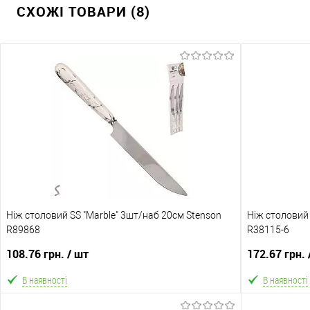
СХОЖІ ТОВАРИ (8)
Ніж столовий SS "Marble" 3шт/наб 20см Stenson
Ніж столовий 
R89868
R38115-6
108.76 грн.
/ шт
172.67 грн.
В наявності
В наявності