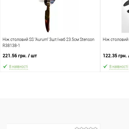
Склад зберігання
Склад зберіга
Одеса №3
Одеса №3
Доставка/Оплата
Доставка/Опл
Ніж столовий SS "Aurum" 3шт/наб 23.5см Stenson
Відправка тільки Новою поштою протягом 2-5 днів
Ніж столовий 
[Ціна за уп
R38138-1
після повної передоплати (упаковку оплачує
поштою протя
покупець).
(
221.56 грн.
/ шт
122.35 грн.
В наявності
В наявності
В кошик
В обране
Порівняння
В обране
Склад зберігання
Склад зберіга
Одеса №3
Одеса №3