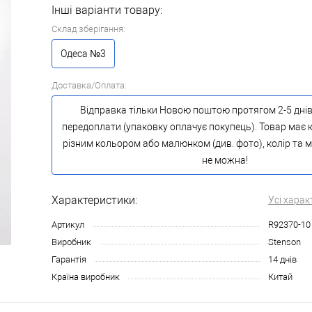
Інші варіанти товару:
Склад зберігання:
Одеса №3
Доставка/Оплата:
Відправка тільки Новою поштою протягом 2-5 днів
передоплати (упаковку оплачує покупець). Товар має к
різним кольором або малюнком (див. фото), колір та
не можна!
Характеристики:
Усі харак
Артикул
R92370-10
Виробник
Stenson
Гарантія
14 днів
Країна виробник
Китай