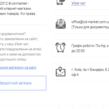
Viber-чат
 2012 ® cd-market -
й інтернет-магазин
их товарів. Усі права
office@cd-market.com.u
(Тільки для документаці
и додзвонитися?
ть замовлення на сайті;
ть у наш Viber-чат;
Графік роботи: Пн-Нд: з
вте повідомлення на email;
до 20:00
ться з нами за допомогою
ротнього з'язку.
ання магазину на мапі
г. Київ, пр-т Бандери, б.
оф.4
Зворотній зв'язок