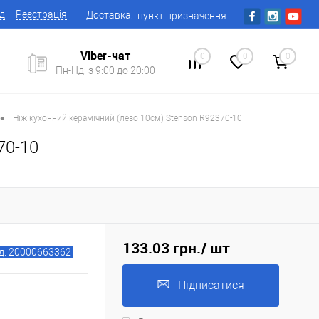
ід
Реєстрація
Доставка:
пункт призначення
Viber-чат
0
0
0
Пн-Нд: з 9:00 до 20:00
•
Ніж кухонний керамічний (лезо 10см) Stenson R92370-10
70-10
133.03 грн.
/ шт
д: 20000663362
Підписатися