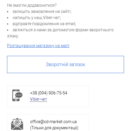
Не змогли додзвонитися?
залишіть замовлення на сайті;
напишіть у наш Viber-чат;
відправте повідомлення на email;
зв'яжіться з нами за допомогою форми зворотнього
з'язку.
Розташування магазину на мапі
Зворотній зв'язок
+38 (094) 906-75-54
Viber-чат
office@cd-market.com.ua
(Тільки для документації)