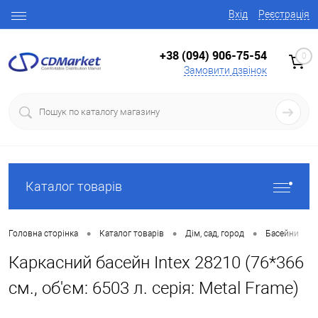
Вхід
Реєстрація
+38 (094) 906-75-54
0
Замовити дзвінок
Каталог товарів
•
•
•
•
Головна сторінка
Каталог товарів
Дім, сад, город
Басейни
Каркасний басейн Intex 28210 (76*366
см., об'єм: 6503 л. серія: Metal Frame)