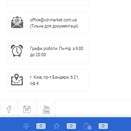
office@cd-market.com.ua
(Тільки для документації)
Графік роботи: Пн-Нд: з 9:00
до 20:00
г. Київ, пр-т Бандери, б.21,
оф.4
0
0
0