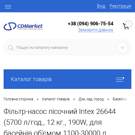
Вхід
Реєстрація
+38 (094) 906-75-54
0
Замовити дзвінок
Каталог товарів
•
•
•
•
Головна сторінка
Каталог товарів
Дім, сад, город
Басейни
Фільтр-насос пісочний Intex 26644
(5700 л/год., 12 кг., 190W, для
басейнів об'ємом 1100-30000 л.,