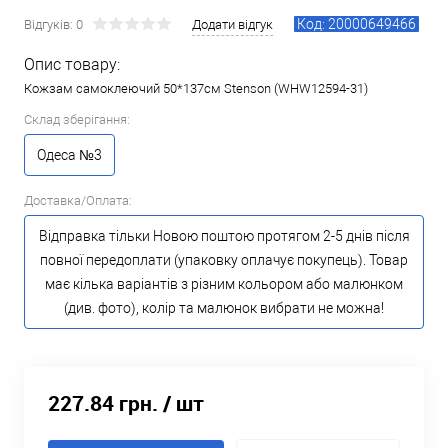
Код: 20000649466
Відгуків: 0
Додати відгук
Опис товару:
Кожзам самоклеючий 50*137см Stenson (WHW12594-31)
Склад зберігання:
Одеса №3
Доставка/Оплата:
Відправка тільки Новою поштою протягом 2-5 днів після
повної передоплати (упаковку оплачує покупець). Товар
має кілька варіантів з різним кольором або малюнком
(див. фото), колір та малюнок вибрати не можна!
227.84 грн.
/ шт