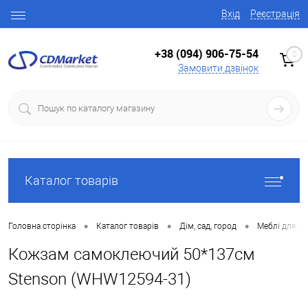
Вхід
Реєстрація
+38 (094) 906-75-54
0
Замовити дзвінок
Каталог товарів
•
•
•
Головна сторінка
Каталог товарів
Дім, сад, город
Меблі для д
Кожзам самоклеючий 50*137см
Stenson (WHW12594-31)