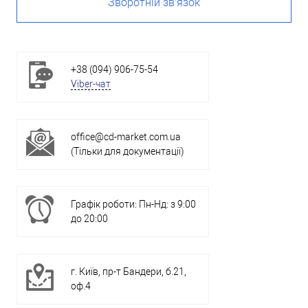
Зворотній зв'язок
+38 (094) 906-75-54
Viber-чат
office@cd-market.com.ua
(Тільки для документації)
Графік роботи: Пн-Нд: з 9:00
до 20:00
г. Київ, пр-т Бандери, б.21,
оф.4