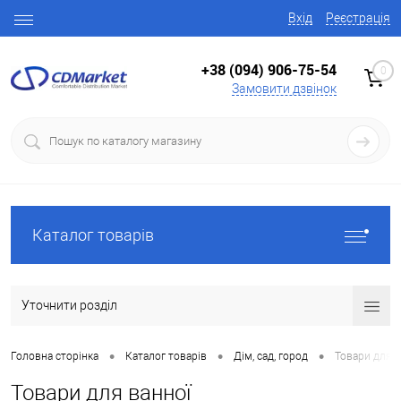
Вхід
Реєстрація
+38 (094) 906-75-54
0
Замовити дзвінок
Каталог товарів
Уточнити розділ
•
•
•
Головна сторінка
Каталог товарів
Дім, сад, город
Товари для в
Товари для ванної