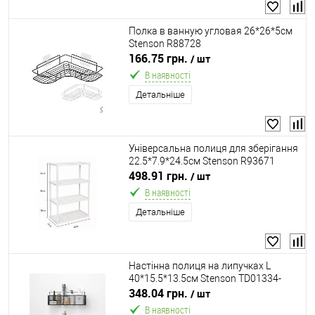
Полка в ванную угловая 26*26*5см
Stenson R88728
166.75 грн.
/ шт
В наявності
Детальніше
Універсальна полиця для зберігання
22.5*7.9*24.5см Stenson R93671
498.91 грн.
/ шт
В наявності
Детальніше
Настінна полиця на липучках L
40*15.5*13.5см Stenson TD01334-
L/M50241-L
348.04 грн.
/ шт
В наявності