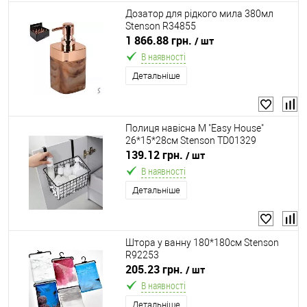
Дозатор для рідкого мила 380мл
Stenson R34855
1 866.88 грн.
/ шт
В наявності
Детальніше
Полиця навісна M "Easy House"
26*15*28см Stenson TD01329
139.12 грн.
/ шт
В наявності
Детальніше
Штора у ванну 180*180см Stenson
R92253
205.23 грн.
/ шт
В наявності
Детальніше