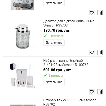
Детальніше
Дозатор для рідкого мила 330мл
Stenson R35703
170.70 грн.
/ шт
В наявності
Детальніше
Набір для ванної 6пр/наб
21*21*28см Stenson R100763
691.86 грн.
/ шт
В наявності
Детальніше
Штора у ванну 180*180см Stenson
R88792