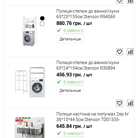
Полиця-стелаж до ванної/кухні
65*25*155см Stenson R94069
880.76 грн.
/ шт
В наявності
Детальніше
Полиця-стелаж до ванної/кухні
65*24*154см Stenson R30894
456.93 грн.
/ шт
В наявності
Детальніше
Полиця настінна на липучках 2яр 6г
36*15*44.5см Stenson TD01335-
L/M50245-L
645.84 грн.
/ шт
В наявності