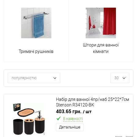
Штори для ванної
Тримачі рушників
кімнати
популярністю
30
Набір для ванної 4пр/наб 25*22*7см
Stenson R34120-BK
403.65 грн.
/ шт
В наявності
Детальніше