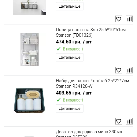
Детальніше
Полиця настінна 3яр 25.5*10*51см
Stenson (TD01326)
474.60 грн.
/ шт
В наявності
Детальніше
Набір для ванної 4пр/наб 25*22*7см
Stenson R34120-W
403.65 грн.
/ шт
В наявності
Детальніше
Дозатор для рідкого мила 330мл