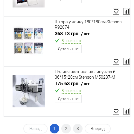
Штора у ванну 180*180см Stenson
R92074
368.13 грн.
/ шт
В наявності
Детальніше
Полиця настінна на липучках 6г
36*15*20см Stenson M50237-M
175.63 грн.
/ шт
В наявності
Детальніше
Назад
1
2
3
Вперед