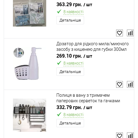
363.29 грн.
/ шт
В наявності
Детальніше
Дозатор для рідкого мила/миючого
засобу з кишенею для губки 300мл
Stenson R92857
269.10 грн.
/ шт
В наявності
Детальніше
Полиця в вану з тримачем
паперових серветок та гачками
настінна 40*13.5*19.5см Stenson
332.79 грн.
/ шт
M50244/М50239-L
В наявності
Детальніше