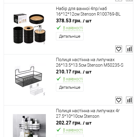
Набір для ванної 4пр/наб
16*12*12см Stenson R100769-BL
378.53 грн.
/ шт
В наявності
Детальніше
Полиця настінна на липучках
26*13.5*13.5см Stenson M50235-S
210.17 грн.
/ шт
В наявності
Детальніше
Полиця настінна на липучках 4г
27.5*10*10см Stenson
TD01330/R33452
202.27 грн.
/ шт
В наявності