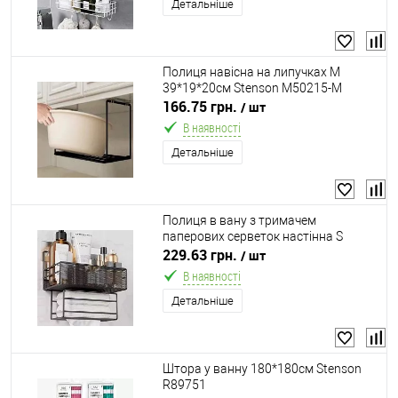
Детальніше
Полиця навісна на липучках M
39*19*20см Stenson M50215-M
166.75 грн.
/ шт
В наявності
Детальніше
Полиця в вану з тримачем
паперових серветок настінна S
26*13.5*26см Stenson M50239-S
229.63 грн.
/ шт
В наявності
Детальніше
Штора у ванну 180*180см Stenson
R89751