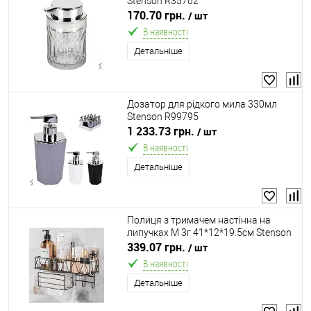
Stenson R35702
170.70 грн.
/ шт
В наявності
Детальніше
Дозатор для рідкого мила 330мл
Stenson R99795
1 233.73 грн.
/ шт
В наявності
Детальніше
Полиця з тримачем настінна на
липучках M 3г 41*12*19.5см Stenson
M50228-М
339.07 грн.
/ шт
В наявності
Детальніше