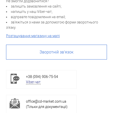
Не змогли додзвонитися?
залишіть замовлення на сайті;
напишіть у наш Viber-чат;
відправте повідомлення на email;
зв'яжіться з нами за допомогою форми зворотнього
з'язку.
Розташування магазину на мапі
Зворотній зв'язок
+38 (094) 906-75-54
Viber-чат
office@cd-market.com.ua
(Тільки для документації)