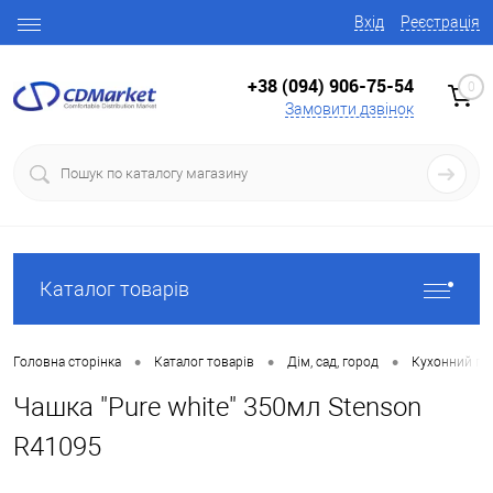
Вхід
Реєстрація
+38 (094) 906-75-54
0
Замовити дзвінок
Каталог товарів
•
•
•
Головна сторінка
Каталог товарів
Дім, сад, город
Кухонний по
Чашка "Pure white" 350мл Stenson
R41095