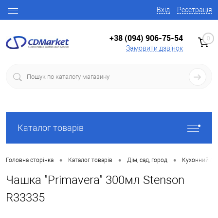
Вхід
Реєстрація
+38 (094) 906-75-54
0
Замовити дзвінок
Каталог товарів
•
•
•
Головна сторінка
Каталог товарів
Дім, сад, город
Кухонний по
Чашка "Primavera" 300мл Stenson
R33335