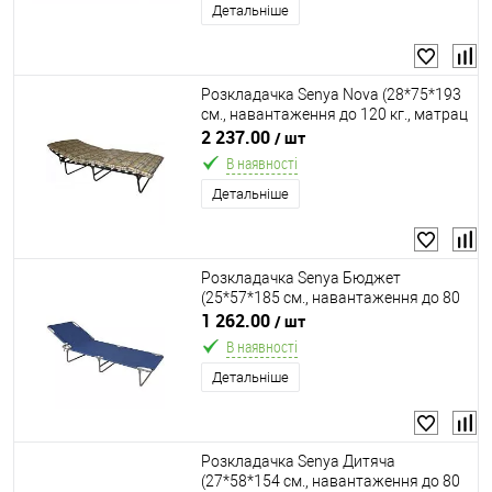
Детальніше
Розкладачка Senya Nova (28*75*193
см., навантаження до 120 кг., матрац
6 см. поролон, ламелі 15 шт.,
2 237.00
/ шт
ортопедична)
В наявності
Детальніше
Розкладачка Senya Бюджет
(25*57*185 см., навантаження до 80
кг.)
1 262.00
/ шт
В наявності
Детальніше
Розкладачка Senya Дитяча
(27*58*154 см., навантаження до 80