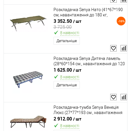
Розкладачка Senya Нато (41*67*190
см, навантаження до 180 кг,
алюміній)
3 352.50
/ шт
-10%
3 725.00
В наявності
Детальніше
Розкладачка Senya Дитяча ламель
(28*60*154 см., навантаження до 120
кг., матрац 5 см. поролон, ламелі 12
1 625.00
/ шт
шт., ортопедична)
В наявності
Детальніше
Розкладачка-тумба Senya Венеція
Люкс (27*77*193 см., навантаження
до 120 кг., матрац 6 см. поролон,
2 912.00
/ шт
ламелі 16 шт., ортопедична)
В наявності