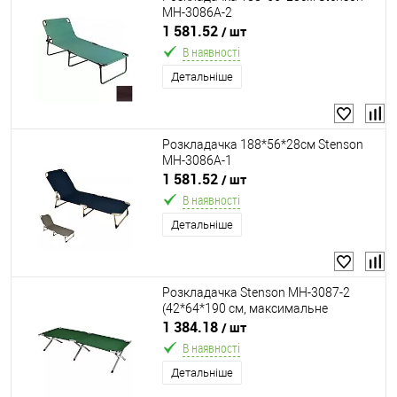
MH-3086A-2
1 581.52
/ шт
В наявності
Детальніше
Розкладачка 188*56*28см Stenson
MH-3086A-1
1 581.52
/ шт
В наявності
Детальніше
Розкладачка Stenson MH-3087-2
(42*64*190 см, максимальне
навантаження до 100 кг, метал,
1 384.18
/ шт
текстиль)
В наявності
Детальніше