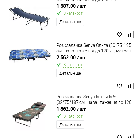
1 587.00
/ шт
В наявності
Детальніше
Розкладачка Senya Ольга (30*75*195
см., навантаження до 120 кг., матрац
6 см. поролон, ламелы 15 шт.,
2 562.00
/ шт
ортопедична)
В наявності
Детальніше
Розкладачка Senya Марія М60
(32*75*187 см., навантаження до 120
кг., матрац 5 см. поролон, подушка)
1 862.00
/ шт
В наявності
Детальніше