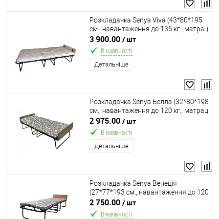
Розкладачка Senya Viva (43*80*195
см., навантаження до 135 кг., матрац
7 см. поролон, ламелі 16 шт., чохол
3 900.00
/ шт
для зберігання, напівавтомат,
В наявності
ортопедична)
Детальніше
Розкладачка Senya Белла (32*80*198
см., навантаження до 120 кг., матрац
5 см. поролон, ламелі 16 шт.,
2 975.00
/ шт
ортопедична)
В наявності
Детальніше
Розкладачка Senya Венеція
(27*77*193 см., навантаження до 120
кг., матрац 6 см. поролон, ламелі 16
2 750.00
/ шт
шт., ортопедична)
В наявності