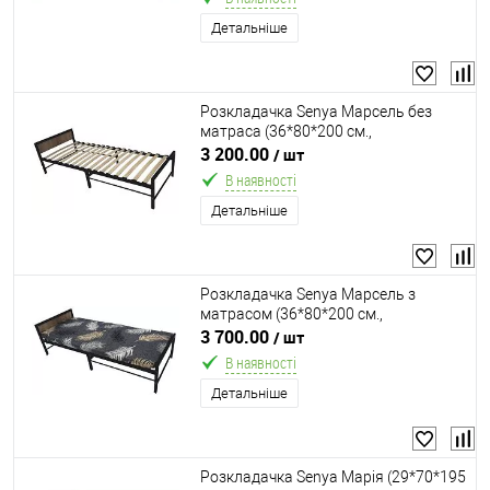
Детальніше
Розкладачка Senya Марсель без
матраса (36*80*200 см.,
навантаження до 130 кг., ламелі 16
3 200.00
/ шт
шт., ортопедична)
В наявності
Детальніше
Розкладачка Senya Марсель з
матрасом (36*80*200 см.,
навантаження до 130 кг., матрац 7
3 700.00
/ шт
см. поролон, ламелі 16 шт.,
В наявності
ортопедична)
Детальніше
Розкладачка Senya Марія (29*70*195