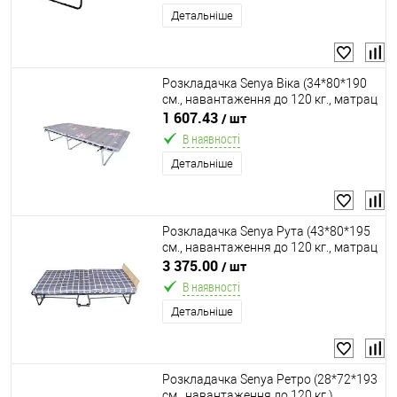
Детальніше
Розкладачка Senya Віка (34*80*190
см., навантаження до 120 кг., матрац
3 см. поролон, ламелі 16 шт.,
1 607.43
/ шт
ортопедична)
В наявності
Детальніше
Розкладачка Senya Рута (43*80*195
см., навантаження до 120 кг., матрац
7 см. поролон, ламелі 16 шт.,
3 375.00
/ шт
напівавтомат, ортопедична)
В наявності
Детальніше
Розкладачка Senya Ретро (28*72*193
см., навантаження до 120 кг.)