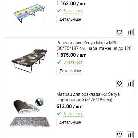
кг.)
1 162.00
/ шт
В наявності
Детальніше
Розкладачка Senya Марія М30
(30*75*187 см., навантаження до 120
кг., матрац 3 см. поролон)
1 675.00
/ шт
В наявності
Детальніше
Матрац для розкладачки Senya
Поролоновий (5*75*185 см)
612.00
/ шт
В наявності
Детальніше