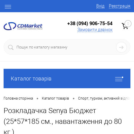
Вхід
Реєстрація
+38 (094) 906-75-54
0
Замовити дзвінок
Каталог товарів
•
•
Головна сторінка
Каталог товарів
Спорт, туризм, активний відпоч
Розкладачка Senya Бюджет
(25*57*185 см., навантаження до 80
кг.)