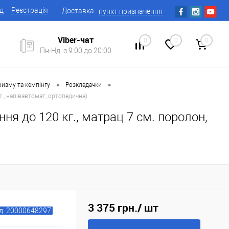
ід
Реєстрація
Доставка:
пункт призначення
Viber-чат
0
0
0
Пн-Нд: з 9:00 до 20:00
•
•
ризму та кемпінгу
Розкладачки
т., напівавтомат, ортопедична)
ня до 120 кг., матрац 7 см. поролон,
3 375 грн.
/ шт
д: 20000648297