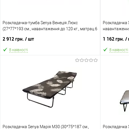
Розкладачка-тумба Senya Венеція Люкс
Розкладачка S
(27*77*193 см., навантаження до 120 кг., матрац 6
навантаження 
см. поролон, ламелі 16 шт., ортопедична)
2 912 грн.
/ шт
1 162 грн.
/
В наявності
В наявності
В кошик
В обране
Порівняння
В обране
Склад зберігання
Склад зберіга
Харків №1
Харків №1
Доставка/Оплата
Доставка/Опл
Розкладачка Senya Марія М30 (30*75*187 см.,
Відправка новою поштою (обов'язкова передоплата
Розкладачка S
Відправка н