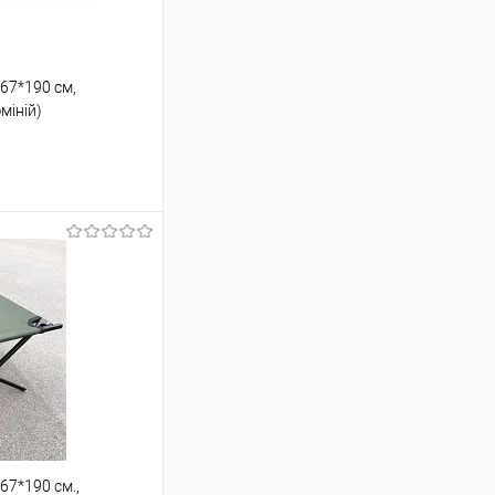
67*190 см,
міній)
шик
Порівняння
67*190 см.,