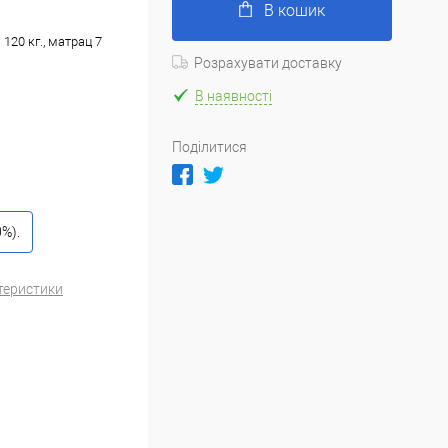
В кошик
120 кг., матрац 7
Розрахувати доставку
В наявності
Поділитися
%).
теристики