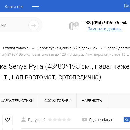
Вх
Контакти
+38 (094) 906-75-54
Замовити дзвінок
•
•
Каталог товарів
Спорт, туризм, активний відпочинок
Товари для ту
та (43*80*195 см., навантаження до 120 кг., матрац 7 см. поролон, ламелі 16 ш
а Senya Рута (43*80*195 см., навантажен
шт., напівавтомат, ортопедична)
ХАРАКТЕРИСТИКИ
СХОЖІ ТОВАРИ
НАЯВНІСТЬ
Ко
Відгуків: 0
Додати відгук