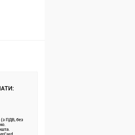
АТИ:
 (з ПДВ, без
ою.
ошта.
terCard