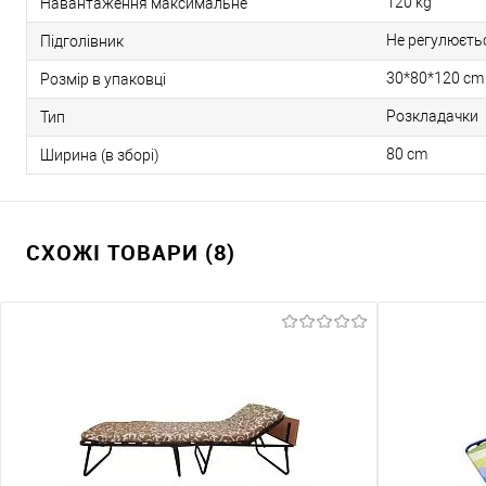
120 kg
Навантаження максимальне
Не регулюєтьс
Підголівник
30*80*120 cm
Розмір в упаковці
Розкладачки
Тип
80 cm
Ширина (в зборі)
СХОЖІ ТОВАРИ (8)