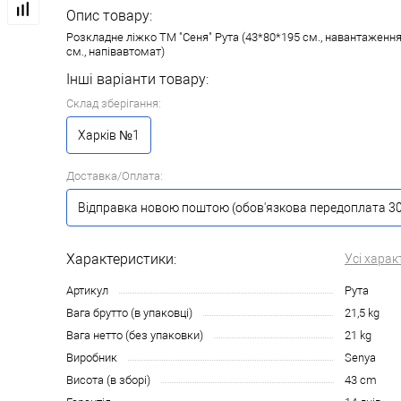
Опис товару:
Розкладне ліжко ТМ "Сеня" Рута (43*80*195 см., навантаження 
см., напівавтомат)
Інші варіанти товару:
Склад зберігання:
Харків №1
Доставка/Оплата:
Відправка новою поштою (обов'язкова передоплата 30
Характеристики:
Усі харак
Артикул
Рута
Вага брутто (в упаковці)
21,5 kg
Вага нетто (без упаковки)
21 kg
Виробник
Senya
Висота (в зборі)
43 cm