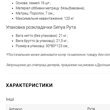
Основа: ламелі 16 шт.;
Матеріал оббивки матрацу: бязь(бавовна);
Матрац: Поролон, 7 см.;;
Максимальне навантаження: 120 кг.
Упаковка розкладачки Senya Рута:
Вага нетто (без упаковки): 21 кг.;
Вага брутто (в упаковці): 21,5 кг.;
Розмір в упаковці: 30*80*123 см.;
*Постачальник може змінювати колір та малюнок товару без п
Запрошуємо до співпраці дилерів, працюємо на умовах «Дропшип
ХАРАКТЕРИСТИКИ
Інші
Рута
Артикул