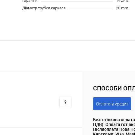
Гарантія
14 днів
Діаметр трубки каркаса
20 mm
СПОСОБИ ОПЛ
Оплата в кредит
Безготівкова оплата
ПДВ). Оплата готівк
Післяоплата Нова П
Картками: Visa, Mas