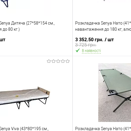
enya Дитяча (27*58*154 см.,
Розкладачка Senya Нато (41*
до 80 кг.)
навантаження до 180 кг, алю
 шт
3 352.50 грн.
/ шт
3 725 грн.
В наявності
В кошик
В ко
Порівняння
В обране
ння
Склад зберігання
Київ №1
Харків №1
ата
Акція
enya Viva (43*80*195 см.,
овою поштою (обов'язкова передоплата
Розкладачка Senya Нато (41*
Ціну знижено на 10%!