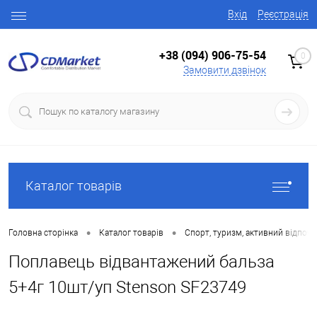
Вхід
Реєстрація
+38 (094) 906-75-54
0
Замовити дзвінок
Каталог товарів
•
•
Головна сторінка
Каталог товарів
Спорт, туризм, активний відпоч
Поплавець відвантажений бальза
5+4г 10шт/уп Stenson SF23749