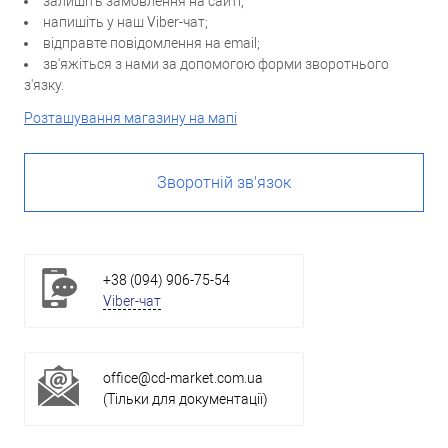
залишіть замовлення на сайті;
напишіть у наш Viber-чат;
відправте повідомлення на email;
зв'яжіться з нами за допомогою форми зворотнього
з'язку.
Розташування магазину на мапі
Зворотній зв'язок
+38 (094) 906-75-54
Viber-чат
office@cd-market.com.ua
(Тільки для документації)