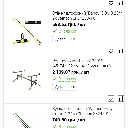
Спінінг штекерний "Dandy" 3.0м 8-25гг
2к Stenson SF24253-3.0
588.52 грн.
/ шт
В наявності
Детальніше
Род-под Sams Fish SF23919
(45*74*122 см. , на 3 вудилища)
2 109.07 грн.
/ шт
В наявності
Детальніше
Вудка безкільцева "Winner" 6м (у
склад. 1.24м) Stenson SF24091
740.50 грн.
/ шт
В наявності