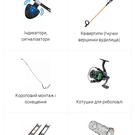
Індикатори,
Квівертипи (гнучки
сигналізатори
вершинки вудилища)
клювання
Короповий монтаж і
оснащення
Котушки для риболовлі