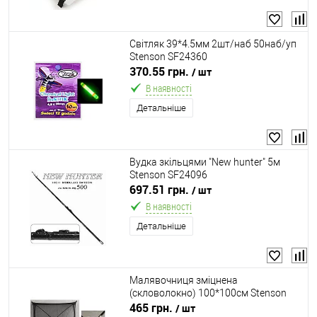
Світляк 39*4.5мм 2шт/наб 50наб/уп
Stenson SF24360
370.55 грн.
/ шт
В наявності
Детальніше
Вудка зкільцями "New hunter" 5м
Stenson SF24096
697.51 грн.
/ шт
В наявності
Детальніше
Малявочниця зміцнена
(скловолокно) 100*100см Stenson
SF24055
465 грн.
/ шт