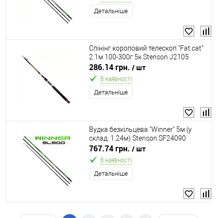
Детальніше
Спінінг короповий телескоп "Fat сat"
2.1м 100-300г 5к Stenson J2105
286.14 грн.
/ шт
В наявності
Детальніше
Вудка безкільцева "Winner" 5м (у
склад. 1.24м) Stenson SF24090
767.74 грн.
/ шт
В наявності
Детальніше