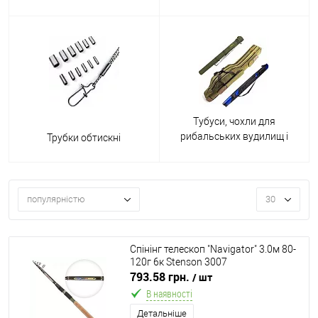
снастей
Тубуси, чохли для
рибальських вудилищ і
Трубки обтискні
котушок
популярністю
30
Спінінг телескоп "Navigator" 3.0м 80-
120г 6к Stenson 3007
793.58 грн.
/ шт
В наявності
Детальніше