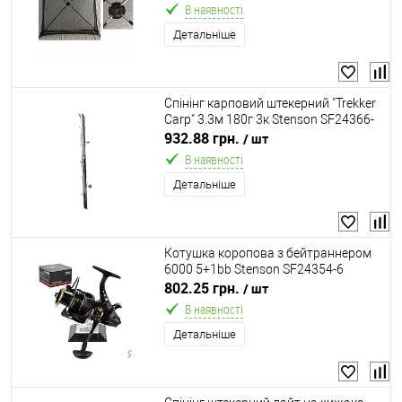
В наявності
Детальніше
Спінінг карповий штекерний "Trekker
Carp" 3.3м 180г 3к Stenson SF24366-
3.3
932.88 грн.
/ шт
В наявності
Детальніше
Котушка коропова з бейтраннером
6000 5+1bb Stenson SF24354-6
802.25 грн.
/ шт
В наявності
Детальніше