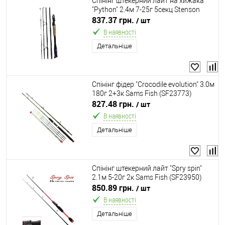
Спінінг штекерний лайт на хижака
"Python" 2.4м 7-25г 5секц Stenson
SF24374-2.4
837.37 грн.
/ шт
В наявності
Детальніше
Спінінг фідер "Crocodile evolution" 3.0м
180г 2+3к Sams Fish (SF23773)
827.48 грн.
/ шт
В наявності
Детальніше
Спінінг штекерний лайт "Spry spin"
2.1м 5-20г 2к Sams Fish (SF23950)
850.89 грн.
/ шт
В наявності
Детальніше