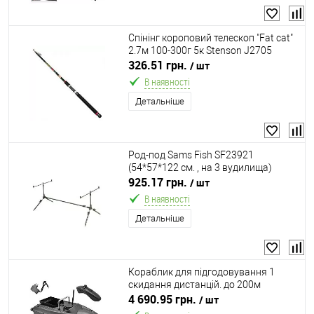
Спінінг короповий телескоп "Fat сat"
2.7м 100-300г 5к Stenson J2705
326.51 грн.
/ шт
В наявності
Детальніше
Род-под Sams Fish SF23921
(54*57*122 см. , на 3 вудилища)
925.17 грн.
/ шт
В наявності
Детальніше
Кораблик для підгодовування 1
скидання дистанцій. до 200м
2гвинта 49*27*16см Stenson
4 690.95 грн.
/ шт
SF24037-B