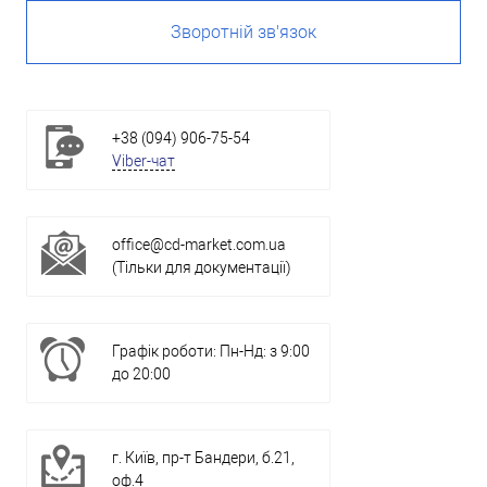
Зворотній зв'язок
+38 (094) 906-75-54
Viber-чат
office@cd-market.com.ua
(Тільки для документації)
Графік роботи: Пн-Нд: з 9:00
до 20:00
г. Київ, пр-т Бандери, б.21,
оф.4