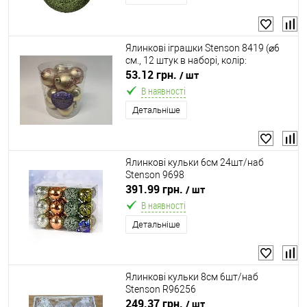
Ялинкові іграшки Stenson 8419 (⌀6
см., 12 штук в наборі, колір:
золотистий)
53.12 грн.
/ шт
В наявності
Детальніше
Ялинкові кульки 6см 24шт/наб
Stenson 9698
391.99 грн.
/ шт
В наявності
Детальніше
Ялинкові кульки 8см 6шт/наб
Stenson R96256
249.37 грн.
/ шт