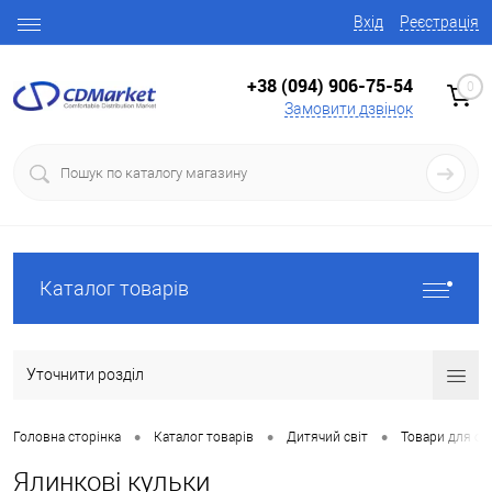
Вхід
Реєстрація
+38 (094) 906-75-54
0
Замовити дзвінок
Каталог товарів
Уточнити розділ
•
•
•
Головна сторінка
Каталог товарів
Дитячий світ
Товари для свя
Ялинкові кульки