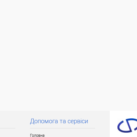
на 10%!
ата
ільки Новою поштою протягом 2-5 днів
плати 500 грн. В зв'язку з переобліком
же затримуватися до 5-ти робочіх днів.
Допомога та сервіси
Головна