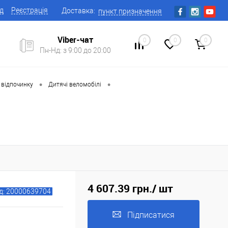
ід
Реєстрація
Доставка:
пункт призначення
Viber-чат
0
0
0
Пн-Нд: з 9:00 до 20:00
•
•
 відпочинку
Дитячі веломобілі
4 607.39 грн.
/ шт
д: 20000639704
Підписатися