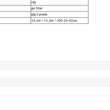
хід
до 50кг
від 3 років
13,2кг / 11,2кг / 100-25-62см