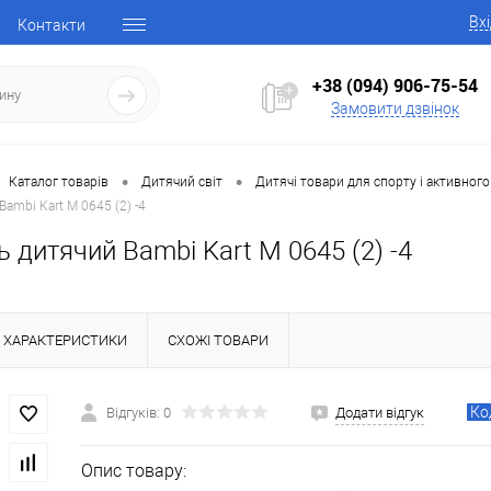
Вх
Контакти
+38 (094) 906-75-54
Замовити дзвінок
•
•
Каталог товарів
Дитячий світ
Дитячі товари для спорту і активного
ambi Kart М 0645 (2) -4
 дитячий Bambi Kart М 0645 (2) -4
ХАРАКТЕРИСТИКИ
СХОЖІ ТОВАРИ
Ко
Відгуків: 0
Додати відгук
Опис товару: