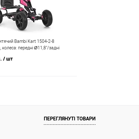
ння
Склад зберігання
Одеса №4
ата
Доставка/Оплата
тячий Bambi Kart 1504-2-8
ільки Новою поштою протягом 2-5 днів
Відправка тільки Новою пошт
, колеса: передні Ø11,8"/задні
плати 500 грн. В зв'язку з переобліком
після передоплати 500 грн
ма: метал, до 30 кг)
же затримуватися до 5-ти робочіх днів.
покупець)
н.
/ шт
В кошик
Порівняння
ПЕРЕГЛЯНУТІ ТОВАРИ
ння