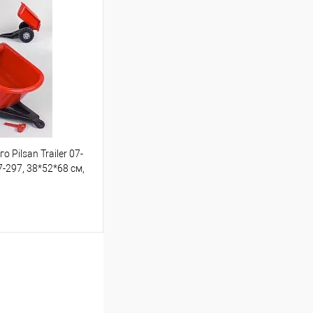
шик
Порівняння
 Pilsan Trailer 07-
ою протягом 2-5 днів
-297, 38*52*68 см,
зв'язку з переобліком
до 35 кг, вік 3+)
до 5-ти робочіх днів.
шик
Порівняння