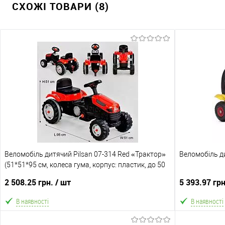
СХОЖІ ТОВАРИ (8)
Веломобіль дитячий Pilsan 07-314 Red «Трактор»
Веломобіль д
(51*51*95 см, колеса гума, корпус: пластик, до 50
кг, вік 3+, червоний)
2 508.25 грн.
/ шт
5 393.97 гр
В наявності
В наявності