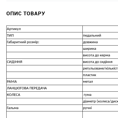
ОПИС ТОВАРУ
Артикул
ТИП
педальний
Габаритний розмір:
довжина
ширина
висота до керма
СИДІННЯ
висота до сидіння
регульоване/кількіс
пластик
РАМА
метал
ЛАНЦЮГОВА ПЕРЕДАЧА
КОЛЕСА
гума
діаметр (колеса/дис
Гальма
ручні