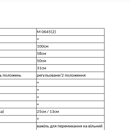
M 0645(2)
+
100см
58см
50см
31см
ть положень
регульоване/2 положення
+
+
+
+
ка)
25см / 13см
+
важіль для перемикання на вільний