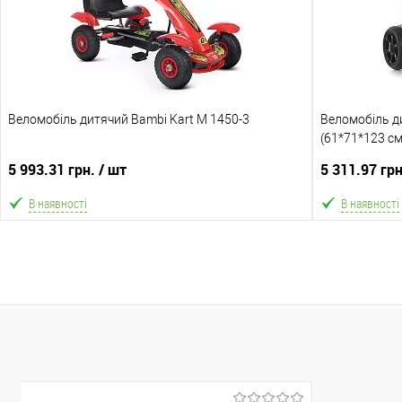
Склад зберігання
Склад зберіга
Одеса №5
Одеса №5
Доставка/Оплата
Доставка/Опл
Веломобіль дитячий Bambi Kart M 1450-3
Відправка тільки Новою поштою протягом 2-5 днів
Веломобіль ди
Відправка т
після передоплати 500 грн. В зв'язку з переобліком
(61*71*123 см
після передо
відправка може затримуватися до 5-ти робочіх днів.
Ø11.8"/EVA, ра
відправка мо
5 993.31 грн.
/ шт
5 311.97 гр
В наявності
В наявності
В кошик
В обране
Порівняння
В обране
Склад зберігання
Склад зберіга
Одеса №5
Одеса №5