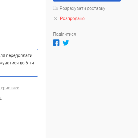
Розрахувати доставку
Розпродано
Поділитися
сля передоплати
имуватися до 5-ти
теристики
4