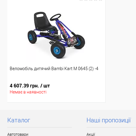
Доставка/Оплата
Акція
Відправка тільки Новою поштою протягом 2-5 днів
Ціну знижено 
після передоплати 500 грн. В зв'язку з переобліком
відправка може затримуватися до 5-ти робочіх днів.
Доставка/Опл
Відправка т
після передо
відправка мо
Веломобіль дитячий Bambi Kart М 0645 (2) -4
4 607.39 грн.
/ шт
Немає в наявності
Каталог
Наші пропозиції
Автотовари
Акції