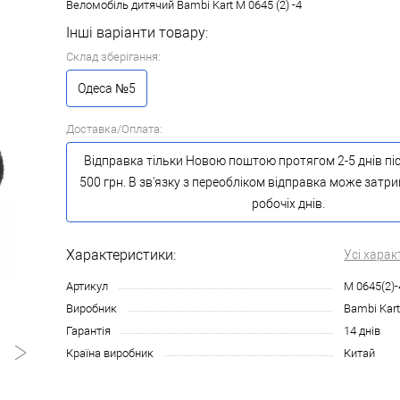
Веломобіль дитячий Bambi Kart М 0645 (2) -4
Інші варіанти товару:
Склад зберігання:
Одеса №5
Доставка/Оплата:
Відправка тільки Новою поштою протягом 2-5 днів пі
500 грн. В зв'язку з переобліком відправка може затр
робочіх днів.
Характеристики:
Усі харак
Артикул
M 0645(2)-
Виробник
Bambi Kart
Гарантія
14 днів
Країна виробник
Китай