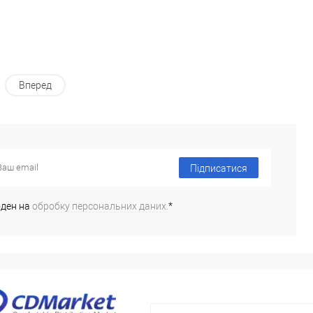
упаковку оплачує покупець).
500 грн (упаковку оплачує покупець).
Вперед
Підписатися
оден на
обробку персональних даних.
*