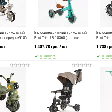
ий триколісний
Велосипед дитячий триколісний
Велосипе
са: переднє Ø10"/
Best Trike LB-10360 (колеса:
Best Trik
ама: сталь/
переднє Ø10"/задні: Ø8"/гума,
переднє Ø
 шт
1 407.78 грн.
/ шт
1 738 гр
ька ручка, навіс,
рама: нейлон, батьківська ручка,
сталь, му
 25 кг)
до 25 кг)
В наявності
В наяв
 кошик
В кошик
Порівняння
В обране
Порівняння
В обра
Склад зберігання
Склад збе
Одеса №4
Одеса №