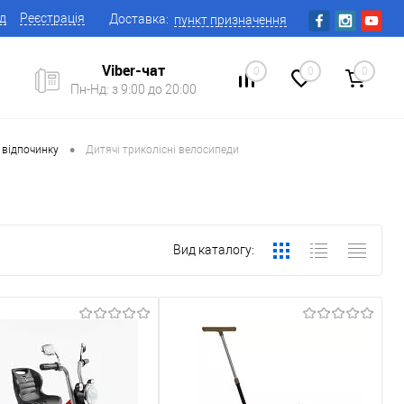
ід
Реєстрація
Доставка:
пункт призначення
Viber-чат
0
0
0
Пн-Нд: з 9:00 до 20:00
•
 відпочинку
Дитячі триколісні велосипеди
Вид каталогу: