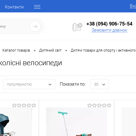
Вх
Контакти
+38 (094) 906-75-54
Замовити дзвінок
•
•
Каталог товарів
Дитячий світ
Дитячі товари для спорту і активного
колісні велосипеди
Показати по:
популярністю
30