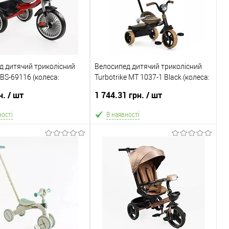
д дитячий триколісний
Велосипед дитячий триколісний
e BS-69116 (колеса:
Turbotrike MT 1037-1 Black (колеса:
10"/задні: Ø8"/EVA, рама:
EVA, переднє: Ø8", задні: Ø6", фара,
н.
/ шт
1 744.31 грн.
/ шт
зика, до 25 кг)
музика, батьківська ручка,
багажник з кришкою)
ності
В наявності
В кошик
В кошик
не
Порівняння
В обране
Порівняння
рігання
Склад зберігання
4
Одеса №5