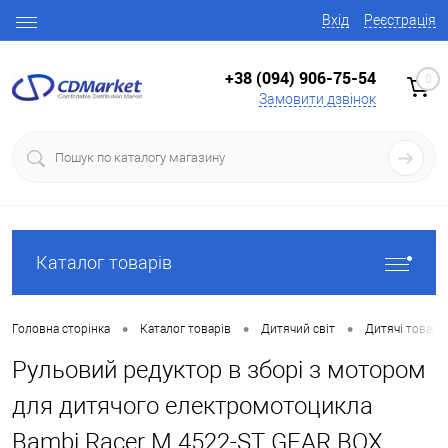
Вхід
Реєстрація
+38 (094) 906-75-54
0
Замовити дзвінок
Каталог товарів
•
•
•
Головна сторінка
Каталог товарів
Дитячий світ
Дитячі товари
Рульовий редуктор в зборі з мотором
для дитячого електромотоцикла
Bambi Racer M 4522-ST GEAR BOX