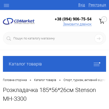
Вхід
Реєстрація
+38 (094) 906-75-54
0
Замовити дзвінок
Каталог товарів
•
•
Головна сторінка
Каталог товарів
Спорт, туризм, активний відпоч
Розкладачка 185*56*26см Stenson
MH-3300