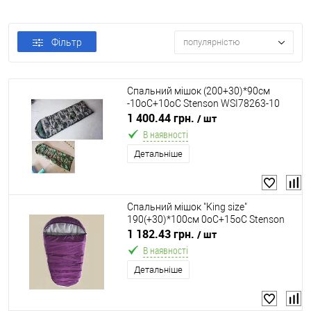
Фільтр
популярністю
Спальний мішок (200+30)*90см
-10оС+10оС Stenson WSI78263-10
1 400.44 грн.
/ шт
В наявності
Детальніше
Спальний мішок "King size"
190(+30)*100см 0оС+15оС Stenson
SF24250
1 182.43 грн.
/ шт
В наявності
Детальніше