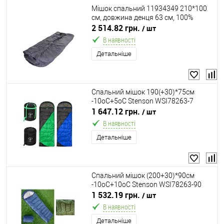
Мішок спальний 11934349 210*100
см, довжина денця 63 см, 100%
поліестер з 100% поліуретановим
2 514.82 грн.
/ шт
покриттям "Homefort"
В наявності
Детальніше
Спальний мішок 190(+30)*75см
-10оС+5оС Stenson WSI78263-7
1 647.12 грн.
/ шт
В наявності
Детальніше
Спальний мішок (200+30)*90см
-10оС+10оС Stenson WSI78263-90
1 532.19 грн.
/ шт
В наявності
Детальніше