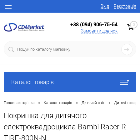
Вхід
Реєстрація
+38 (094) 906-75-54
0
Замовити дзвінок
Каталог товарів
•
•
•
Головна сторінка
Каталог товарів
Дитячий світ
Дитячі товари
Покришка для дитячого
електроквадроцикла Bambi Racer R-
TIRE-800N-N