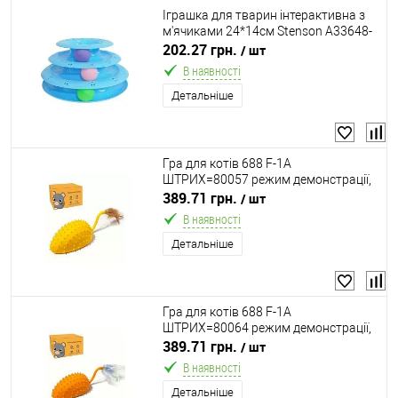
Іграшка для тварин інтерактивна з
м'ячиками 24*14см Stenson A33648-
BL
202.27 грн.
/ шт
В наявності
Детальніше
Гра для котів 688 F-1A
ШТРИХ=80057 режим демонстрації,
звук, підсвічування, пульт
389.71 грн.
/ шт
керування, вбудований акумулятор,
В наявності
USB Type-C кабель, в коробці
Детальніше
Гра для котів 688 F-1A
ШТРИХ=80064 режим демонстрації,
звук, підсвічування, пульт
389.71 грн.
/ шт
керування, вбудований акумулятор,
В наявності
USB Type-C кабель, в коробці
Детальніше