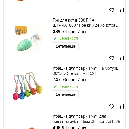
Гра для котів 688 F-1A
ШТРИХ=80071 режим демонстрації,
звук, підсвічування, пульт
389.71 грн.
/ шт
керування, вбудований акумулятор,
В наявності
USB Type-C кабель, в коробці
Детальніше
Іграшка для тварин м'яч на мотузці
30*5см Stenson A31621
747.76 грн.
/ шт
В наявності
Детальніше
Іграшка для тварин м'яч для
чищення зубів d5см Stenson A31576-
5
498.91 грн.
/ шт