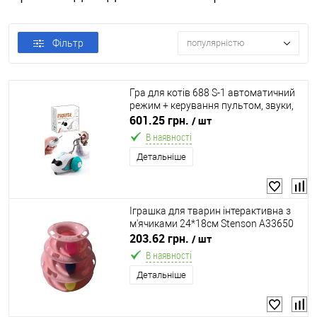
Фільтр
популярністю
Гра для котів 688 S-1 автоматичний
режим + керування пультом, звуки,
підсвічування, вбудований акум.,
601.25 грн.
/ шт
USB Type-C кабель, в коробці
В наявності
Детальніше
Іграшка для тварин інтерактивна з
м'ячиками 24*18см Stenson A33650
203.62 грн.
/ шт
В наявності
Детальніше