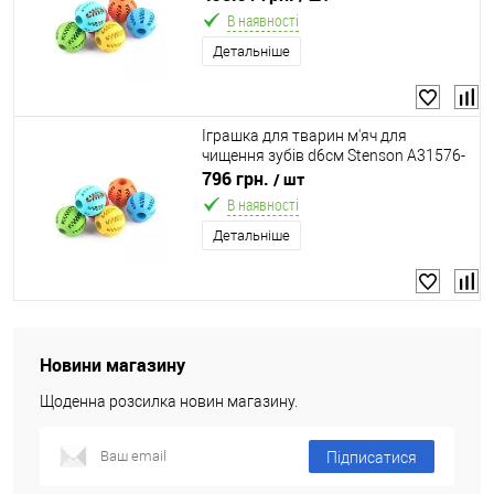
В наявності
Детальніше
Іграшка для тварин м'яч для
чищення зубів d6см Stenson A31576-
6
796 грн.
/ шт
В наявності
Детальніше
Новини магазину
Щоденна розсилка новин магазину.
Підписатися