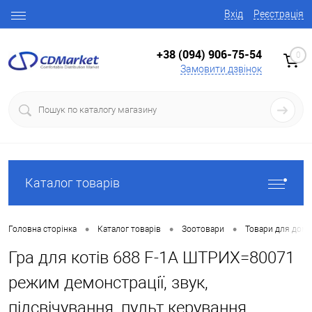
Вхід
Реєстрація
+38 (094) 906-75-54
0
Замовити дзвінок
Каталог товарів
•
•
•
Головна сторінка
Каталог товарів
Зоотовари
Товари для домаш
Гра для котів 688 F-1A ШТРИХ=80071
режим демонстрації, звук,
підсвічування, пульт керування,