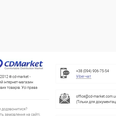
+38 (094) 906-75-54
Viber-чат
 2012 ® cd-market -
й інтернет-магазин
их товарів. Усі права
office@cd-market.com.u
(Тільки для документаці
и додзвонитися?
ть замовлення на сайті;