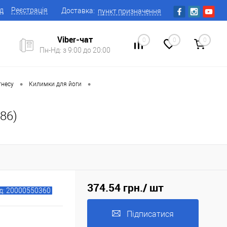
ід
Реєстрація
Доставка:
пункт призначення
Viber-чат
0
0
0
Пн-Нд: з 9:00 до 20:00
•
•
тнесу
Килимки для йоги
86)
374.54 грн.
/ шт
д: 20000550360
Підписатися