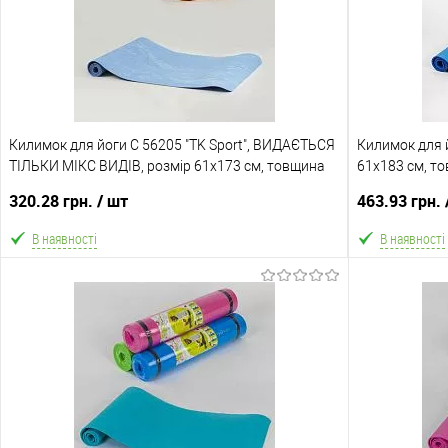
Килимок для йоги C 56205 "TK Sport", ВИДАЄТЬСЯ
Килимок для й
ТІЛЬКИ МІКС ВИДІВ, розмір 61х173 см, товщина
61х183 см, т
0.4 см
МІКС ВИДІВ
320.28 грн.
/ шт
463.93 грн.
В наявності
В наявності
В кошик
В обране
Порівняння
В обране
Склад зберігання
Склад зберіга
Одеса №4
Одеса №4