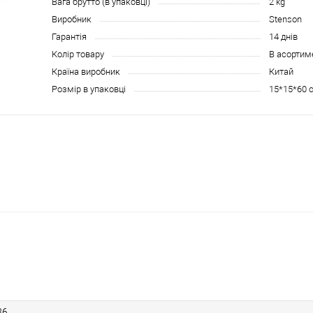
Вага брутто (в упаковці)
2 kg
Виробник
Stenson
Гарантія
14 днів
Колір товару
В асортим
Країна виробник
Китай
Розмір в упаковці
15*15*60 
86