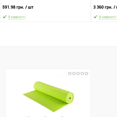
МІКС ВИДІВ
покупець). Товар має кілька варіантів з різним
покупець).
591.98 грн.
/ шт
3 360 грн.
/
кольором або малюнком (див. фото), колір та
кольором 
малюнок вибрати не можна!
м
В наявності
В наявності
В кошик
В обране
Порівняння
В обране
Склад зберігання
Склад зберіга
Одеса №4
Одеса №4
Доставка/Оплата
Доставка/Опл
Відправка тільки Новою поштою протягом 2-5 днів
Відправка т
після передоплати 500 грн (упаковку оплачує
після пер
покупець). Товар має кілька варіантів з різним
кольором або малюнком (див. фото), колір та
малюнок вибрати не можна!