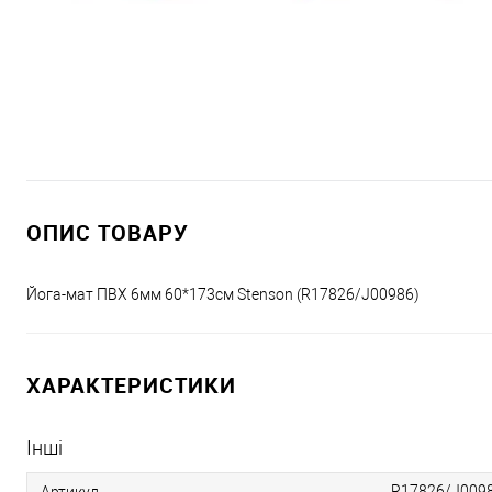
ОПИС ТОВАРУ
Йога-мат ПВХ 6мм 60*173см Stenson (R17826/J00986)
ХАРАКТЕРИСТИКИ
Інші
R17826/J009
Артикул