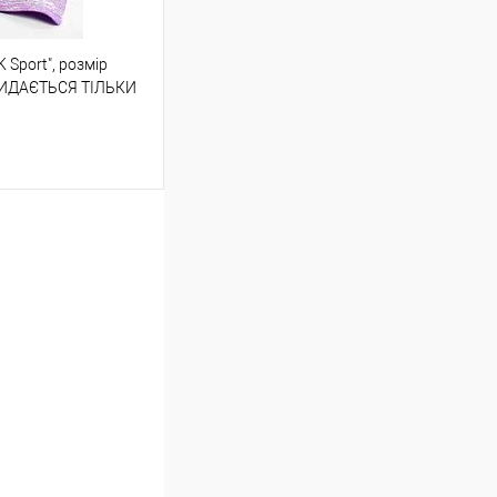
 Sport", розмір
ою протягом 2-5 днів
 ВИДАЄТЬСЯ ТІЛЬКИ
(упаковку оплачує
 варіантів з різним
в. фото), колір та
не можна!
шик
Порівняння
ою протягом 2-5 днів
(упаковку оплачує