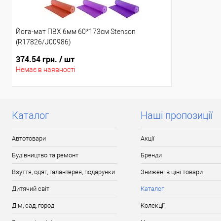
Йога-мат ПВХ 6мм 60*173см Stenson
(R17826/J00986)
374.54 грн.
/ шт
Немає в наявності
Каталог
Наші пропозиції
Автотовари
Акції
Будівництво та ремонт
Бренди
Взуття, одяг, галантерея, подарунки
Знижені в ціні товари
Дитячий світ
Каталог
Дім, сад, город
Колекції