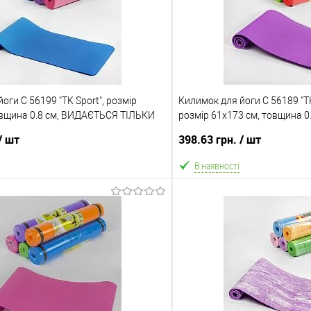
оги C 56199 "TK Sport", розмір
Килимок для йоги C 56189 "TK 
овщина 0.8 см, ВИДАЄТЬСЯ ТІЛЬКИ
розмір 61х173 см, товщина 
ТІЛЬКИ МІКС ВИДІВ
/ шт
398.63 грн.
/ шт
В наявності
В кошик
В ко
Порівняння
В обране
ння
Склад зберігання
Одеса №4