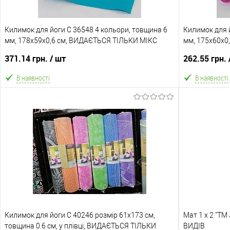
Доставка/Оплата
Доставка/Опл
Килимок для йоги С 36548 4 кольори, товщина 6
Відправка тільки Новою поштою протягом 2-5 днів
Килимок для й
Відправка т
мм, 178х59х0,6 см, ВИДАЄТЬСЯ ТІЛЬКИ МІКС
після повної передоплати (упаковку оплачує
мм, 175х60х0
після по
ВИДІВ
покупець). Товар має кілька варіантів з різним
ВИДІВ
покупець).
371.14 грн.
/ шт
262.55 грн.
кольором або малюнком (див. фото), колір та
кольором 
малюнок вибрати не можна!
м
В наявності
В наявності
В кошик
В обране
Порівняння
В обране
Склад зберігання
Склад зберіга
Одеса №4
Одеса №4
Доставка/Оплата
Доставка/Опл
Килимок для йоги C 40246 розмір 61х173 см,
Відправка тільки Новою поштою протягом 2-5 днів
Мат 1 х 2 "Т
Відправка т
товщина 0.6 см, у плівці, ВИДАЄТЬСЯ ТІЛЬКИ
після повної передоплати (упаковку оплачує
ВИДІВ
після по