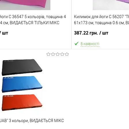
ата
Доставка/Оплата
оги С 36547 5 кольорів, товщина 4
ільки Новою поштою протягом 2-5 днів
Килимок для йоги C 56207 "TK
Відправка тільки Новою пошт
,4 см, ВИДАЄТЬСЯ ТІЛЬКИ МІКС
вної передоплати (упаковку оплачує
61х173 см, товщина 0.6 см,
після повної передоплати 
 Товар має кілька варіантів з різним
МІКС ВИДІВ
покупець). Товар має кілька
/ шт
387.22 грн.
/ шт
або малюнком (див. фото), колір та
кольором або малюнком (ди
алюнок вибрати не можна!
малюнок вибрати 
В наявності
В кошик
В ко
Порівняння
В обране
ння
Склад зберігання
Одеса №4
ата
Доставка/Оплата
М JAB" 3 кольори, ВИДАЄТЬСЯ МІКС
ільки Новою поштою протягом 2-5 днів
Відправка тільки Новою пошт
вної передоплати (упаковку оплачує
після повної передоплати 