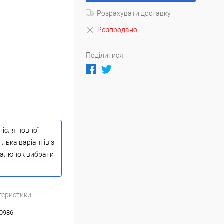
Розрахувати доставку
Розпродано
Поділитися
після повної
ілька варіантів з
 малюнок вибрати
теристики
0986