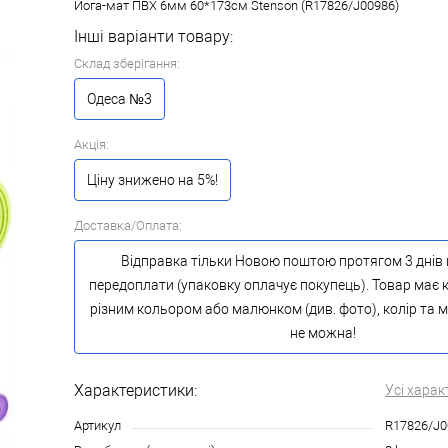
Йога-мат ПВХ 6мм 60*173см Stenson (R17826/J00986)
Інші варіанти товару:
Склад зберігання:
Одеса №3
Акція:
Ціну знижено на 5%!
Доставка/Оплата:
Відправка тільки Новою поштою протягом 3 днів 
передоплати (упаковку оплачує покупець). Товар має к
різним кольором або малюнком (див. фото), колір та
не можна!
Характеристики:
Усі харак
Артикул
R17826/J0