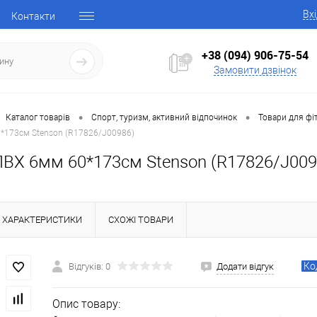
Вх
Контакти
+38 (094) 906-75-54
Замовити дзвінок
•
•
Каталог товарів
Спорт, туризм, активний відпочинок
Товари для фі
0*173см Stenson (R17826/J00986)
ПВХ 6мм 60*173см Stenson (R17826/J009
ХАРАКТЕРИСТИКИ
СХОЖІ ТОВАРИ
Ко
Відгуків: 0
Додати відгук
Опис товару: