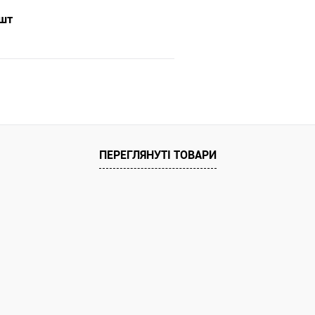
 Товар має кілька варіантів з різним
покупець). Товар має кілька
 шт
або малюнком (див. фото), колір та
кольором або малюнком (ди
алюнок вибрати не можна!
малюнок вибрати 
В кошик
Порівняння
ПЕРЕГЛЯНУТІ ТОВАРИ
ння
ата
ільки Новою поштою протягом 2-5 днів
едоплати 500 грн (упаковку оплачує
покупець).