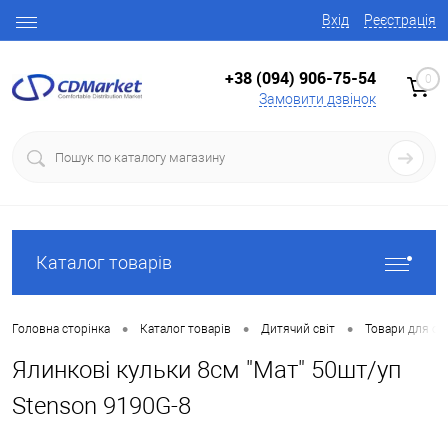
Вхід
Реєстрація
+38 (094) 906-75-54
0
Замовити дзвінок
Каталог товарів
•
•
•
Головна сторінка
Каталог товарів
Дитячий світ
Товари для свя
Ялинкові кульки 8см "Мат" 50шт/уп
Stenson 9190G-8