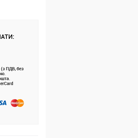
АТИ:
 (з ПДВ, без
ою.
ошта.
terCard