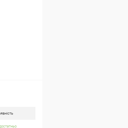
ою протягом 2-5 днів
 (упаковку оплачує
.
явність
достатньо