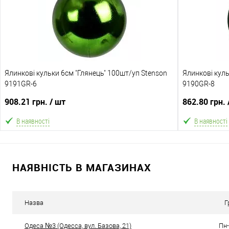
Склад зберігання
Склад зберіга
Одеса №3
Одеса №3
Доставка/Оплата
Доставка/Опл
Ялинкові кульки 6см "Глянець" 100шт/уп Stenson
Відправка тільки Новою поштою протягом 2-5 днів
Ялинкові куль
Відправка т
9191GR-6
після передоплати 500 грн (упаковку оплачує
9190GR-8
після по
покупець).
908.21 грн.
/ шт
862.80 грн.
В наявності
В наявності
В кошик
НАЯВНІСТЬ В МАГАЗИНАХ
В обране
Порівняння
В обране
Склад зберігання
Склад зберіга
Назва
Г
Одеса №3
Одеса №3
Одеса №3 (Одесса, вул. Базова, 21)
Пн-