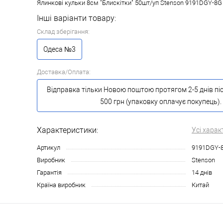
Ялинкові кульки 8см "Блискітки" 50шт/уп Stenson 9191DGY-8G
Інші варіанти товару:
Склад зберігання:
Одеса №3
Доставка/Оплата:
Відправка тільки Новою поштою протягом 2-5 днів пі
500 грн (упаковку оплачує покупець).
Характеристики:
Усі харак
Артикул
9191DGY-
Виробник
Stenson
Гарантія
14 днів
Країна виробник
Китай