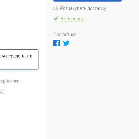
Розрахувати доставку
В наявності
Поділитися
сля передоплати
теристики
8G