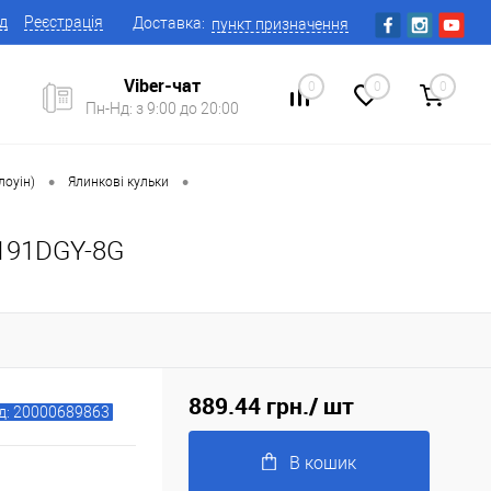
ід
Реєстрація
Доставка:
пункт призначення
Viber-чат
0
0
0
Пн-Нд: з 9:00 до 20:00
•
•
лоуін)
Ялинкові кульки
9191DGY-8G
889.44 грн.
/ шт
д: 20000689863
В кошик