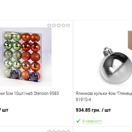
ьки 5см 10шт/наб Stenson 9583
Ялинкові кульки 4см "Глянец
9191S-4
/ шт
934.85 грн.
/ шт
В наявності