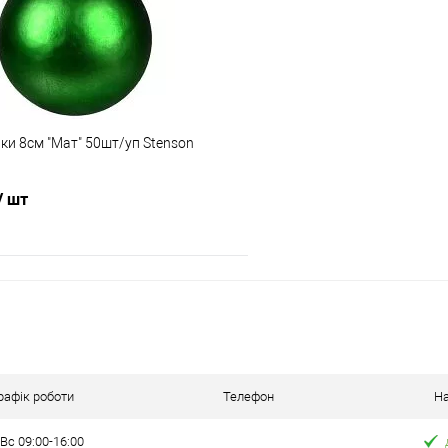
ння
Склад зберігання
Одеса №3
ата
Доставка/Оплата
ки 8см "Мат" 50шт/уп Stenson
ільки Новою поштою протягом 2-5 днів
Відправка тільки Новою пошт
вної передоплати (упаковку оплачує
після передоплати 500 грн
покупець).
покупець)
/ шт
В кошик
Порівняння
ння
рафік роботи
Телефон
На
Вс 09:00-16:00