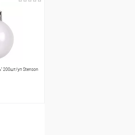
шик
Порівняння
ь" 200шт/уп Stenson
ою протягом 2-5 днів
 (упаковку оплачує
.
шик
Порівняння