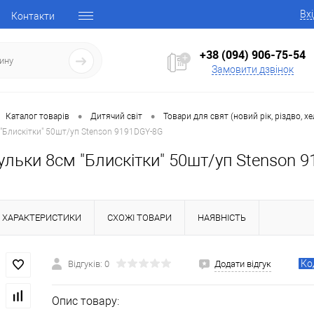
Вх
Контакти
+38 (094) 906-75-54
Замовити дзвінок
•
•
Каталог товарів
Дитячий світ
Товари для свят (новий рік, різдво, хе
 "Блискітки" 50шт/уп Stenson 9191DGY-8G
ульки 8см "Блискітки" 50шт/уп Stenson 
ХАРАКТЕРИСТИКИ
СХОЖІ ТОВАРИ
НАЯВНІСТЬ
Ко
Відгуків: 0
Додати відгук
Опис товару: