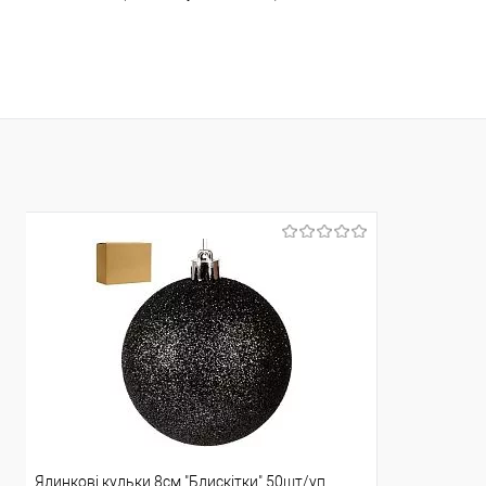
Доставка/Оплата
Доставка/Опл
Відправка тільки Новою поштою протягом 2-5 днів
Відправка т
після передоплати 500 грн (упаковку оплачує
після пер
покупець).
Ялинкові кульки 8см "Блискітки" 50шт/уп