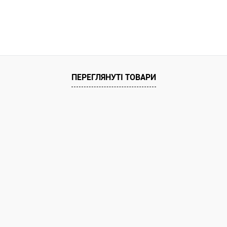
ата
ільки Новою поштою протягом 2-5 днів
едоплати 500 грн (упаковку оплачує
покупець).
ПЕРЕГЛЯНУТІ ТОВАРИ