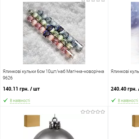
В кошик
В обране
Порівняння
В обране
Склад зберігання
Склад зберіга
Одеса №3
Одеса №3
Доставка/Оплата
Доставка/Опл
Ялинкові кульки 6см 10шт/наб Магічна-новорічна
Відправка тільки Новою поштою протягом 2-5 днів
Ялинкові кул
Відправка т
9626
після передоплати 500 грн (упаковку оплачує
після пер
покупець).
140.11 грн.
/ шт
240.40 грн.
В наявності
В наявності
В кошик
В обране
Порівняння
В обране