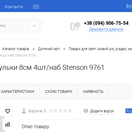
Вх
Контакти
+38 (094) 906-75-54
Замовити дзвінок
•
•
Каталог товарів
Дитячий світ
Товари для свят (новий рік, різдво, хе
 4шт/наб Stenson 9761
ульки 8см 4шт/наб Stenson 9761
ХАРАКТЕРИСТИКИ
СХОЖІ ТОВАРИ
НАЯВНІСТЬ
Ко
Відгуків: 0
Додати відгук
Опис товару: