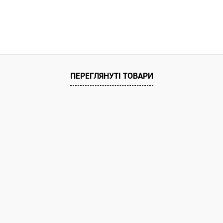
ата
ільки Новою поштою протягом 2-5 днів
едоплати 500 грн (упаковку оплачує
покупець).
ПЕРЕГЛЯНУТІ ТОВАРИ