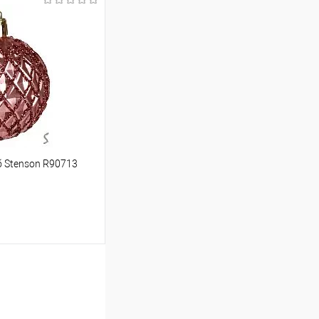
шик
Порівняння
б Stenson R90713
ою протягом 2-5 днів
 (упаковку оплачує
.
шик
Порівняння