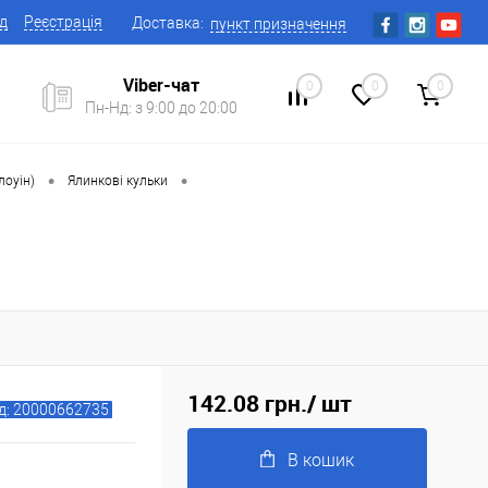
ід
Реєстрація
Доставка:
пункт призначення
Viber-чат
0
0
0
Пн-Нд: з 9:00 до 20:00
•
•
лоуін)
Ялинкові кульки
142.08 грн.
/ шт
д: 20000662735
В кошик