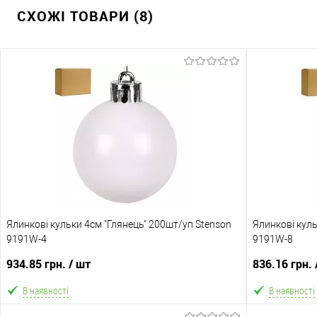
СХОЖІ ТОВАРИ (8)
Ялинкові кульки 4см "Глянець" 200шт/уп Stenson
Ялинкові куль
9191W-4
9191W-8
934.85 грн.
/ шт
836.16 грн.
В наявності
В наявності