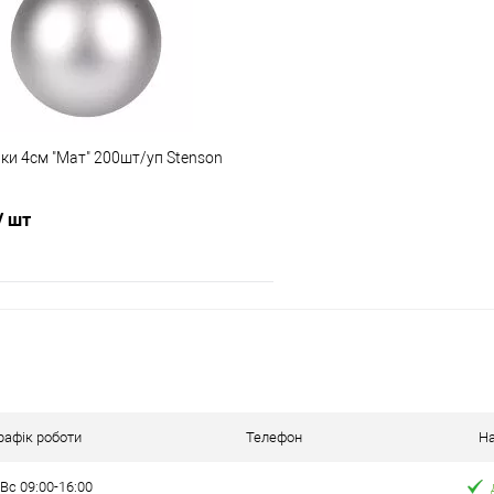
ння
Склад зберігання
Одеса №3
ата
Доставка/Оплата
ки 4см "Мат" 200шт/уп Stenson
ільки Новою поштою протягом 2-5 днів
Відправка тільки Новою пошт
вної передоплати (упаковку оплачує
після повної передоплати 
 Товар має кілька варіантів з різним
покупець). Товар має кілька
/ шт
або малюнком (див. фото), колір та
кольором або малюнком (ди
алюнок вибрати не можна!
малюнок вибрати 
В кошик
Порівняння
ння
рафік роботи
Телефон
На
Вс 09:00-16:00