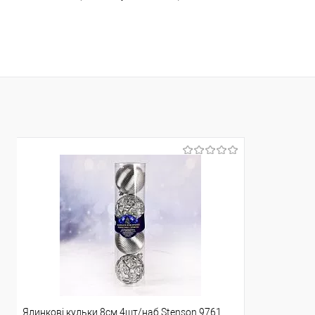
Доставка/Оплата
Доставка/Опл
Відправка тільки Новою поштою протягом 2-5 днів
Відправка т
після передоплати 500 грн (упаковку оплачує
після пер
покупець).
Ялинкові кульки 8см 4шт/наб Stenson 9761