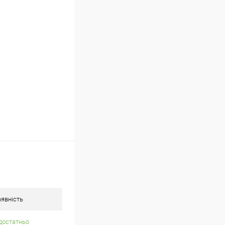
ою протягом 2-5 днів
(упаковку оплачує
 варіантів з різним
в. фото), колір та
не можна!
явність
достатньо