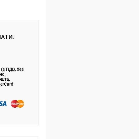
АТИ:
 (з ПДВ, без
ою.
ошта.
terCard