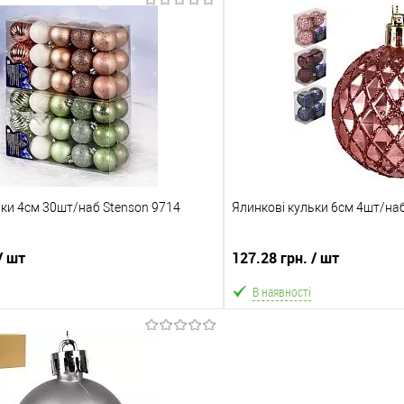
В кошик
В ко
Порівняння
В обране
ння
Склад зберігання
Одеса №3
ата
Доставка/Оплата
ьки 4см 30шт/наб Stenson 9714
ільки Новою поштою протягом 2-5 днів
Ялинкові кульки 6см 4шт/на
Відправка тільки Новою пошт
едоплати 500 грн (упаковку оплачує
після передоплати 500 грн
покупець).
покупець)
/ шт
127.28 грн.
/ шт
В наявності
В кошик
В ко
Порівняння
В обране