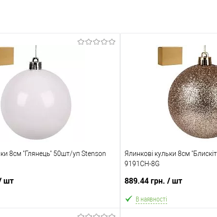
ки 8см "Глянець" 50шт/уп Stenson
Ялинкові кульки 8см "Блискі
9191CH-8G
/ шт
889.44 грн.
/ шт
В наявності