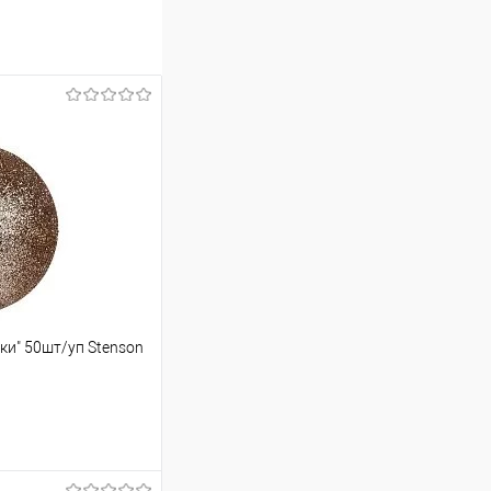
тки" 50шт/уп Stenson