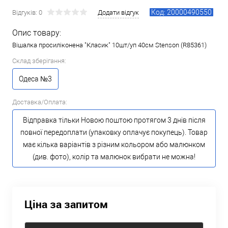
Код: 20000490550
Відгуків: 0
Додати відгук
Опис товару:
Вішалка просиліконена "Класик" 10шт/уп 40см Stenson (R85361)
Склад зберігання:
Одеса №3
Доставка/Оплата:
Відправка тільки Новою поштою протягом 3 днів після
повної передоплати (упаковку оплачує покупець). Товар
має кілька варіантів з різним кольором або малюнком
(див. фото), колір та малюнок вибрати не можна!
Ціна за запитом