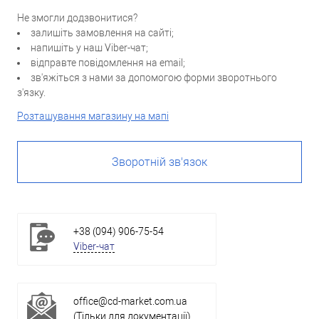
Не змогли додзвонитися?
залишіть замовлення на сайті;
напишіть у наш Viber-чат;
відправте повідомлення на email;
зв'яжіться з нами за допомогою форми зворотнього
з'язку.
Розташування магазину на мапі
Зворотній зв'язок
+38 (094) 906-75-54
Viber-чат
office@cd-market.com.ua
(Тільки для документації)