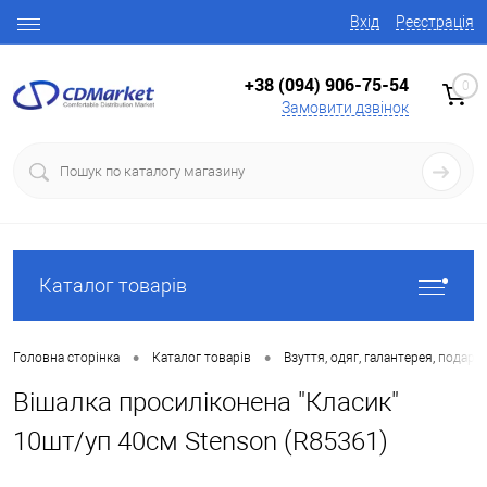
Вхід
Реєстрація
+38 (094) 906-75-54
0
Замовити дзвінок
Каталог товарів
•
•
Головна сторінка
Каталог товарів
Взуття, одяг, галантерея, подару
Вішалка просиліконена "Класик"
10шт/уп 40см Stenson (R85361)