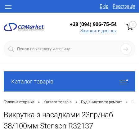
Вхід
Реєстрація
+38 (094) 906-75-54
0
Замовити дзвінок
Каталог товарів
•
•
•
Головна сторінка
Каталог товарів
Будівництво та ремонт
Буді
Викрутка з насадками 23пр/наб
38/100мм Stenson R32137