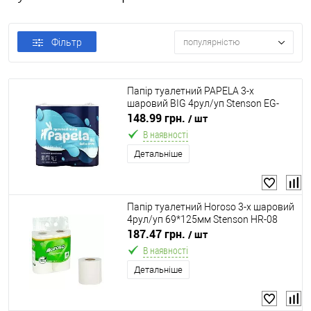
Фільтр
популярністю
Папір туалетний PAPELA 3-х
шаровий BIG 4рул/уп Stenson EG-
300948
148.99 грн.
/ шт
В наявності
Детальніше
Папір туалетний Horoso 3-х шаровий
4рул/уп 69*125мм Stenson HR-08
187.47 грн.
/ шт
В наявності
Детальніше