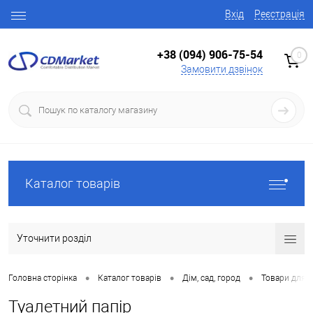
Вхід
Реєстрація
+38 (094) 906-75-54
0
Замовити дзвінок
Каталог товарів
Уточнити розділ
•
•
•
Головна сторінка
Каталог товарів
Дім, сад, город
Товари для 
Туалетний папір