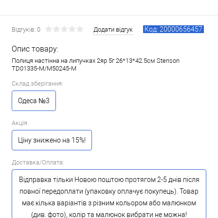
Код: 20000656457
Відгуків: 0
Додати відгук
Опис товару:
Полиця настінна на липучках 2яр 5г 26*13*42.5см Stenson
TD01335-M/M50245-M
Склад зберігання:
Одеса №3
Акція:
Ціну знижено на 15%!
Доставка/Оплата:
Відправка тільки Новою поштою протягом 2-5 днів після
повної передоплати (упаковку оплачує покупець). Товар
має кілька варіантів з різним кольором або малюнком
(див. фото), колір та малюнок вибрати не можна!