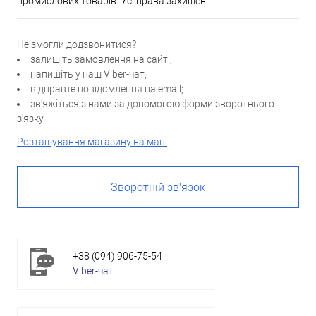
промислових товарів. Усі права захищені.
Не змогли додзвонитися?
залишіть замовлення на сайті;
напишіть у наш Viber-чат;
відправте повідомлення на email;
зв'яжіться з нами за допомогою форми зворотнього
з'язку.
Розташування магазину на мапі
Зворотній зв'язок
+38 (094) 906-75-54
Viber-чат