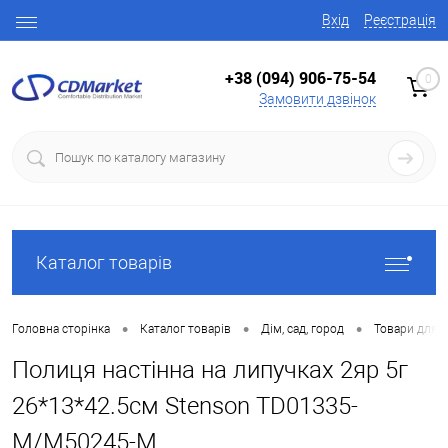
Вхід
Реєстрація
+38 (094) 906-75-54
0
Замовити дзвінок
Каталог товарів
•
•
•
Головна сторінка
Каталог товарів
Дім, сад, город
Товари для в
Полиця настінна на липучках 2яр 5г
26*13*42.5см Stenson TD01335-
M/M50245-M