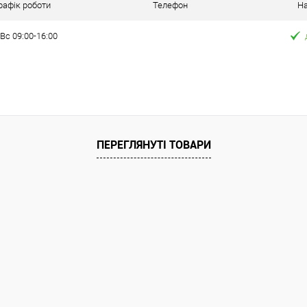
ння
рафік роботи
Телефон
На
Вс 09:00-16:00
на 40%!
ата
ільки Новою поштою протягом 2-5 днів
ПЕРЕГЛЯНУТІ ТОВАРИ
вної передоплати (упаковку оплачує
покупець).