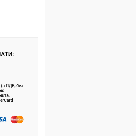
АТИ:
 (з ПДВ, без
ою.
ошта.
terCard