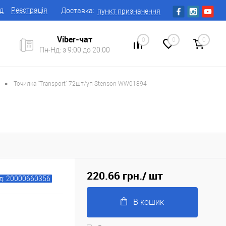
ід
Реєстрація
Доставка:
пункт призначення
Viber-чат
0
0
0
Пн-Нд: з 9:00 до 20:00
•
Точилка "Transport" 72шт/уп Stenson WW01894
220.66 грн.
/ шт
д: 20000660356
В кошик