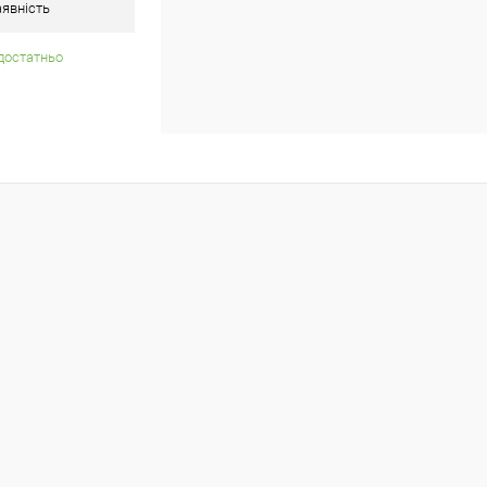
явність
достатньо