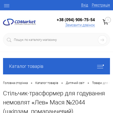
Вхід
Реєстрація
+38 (094) 906-75-54
0
Замовити дзвінок
Каталог товарів
•
•
•
Головна сторінка
Каталог товарів
Дитячий світ
Товари для ба
Стільчик-трасформер для годування
немовлят «Лев» Мася №2044
(шкірзам, помаранчевий)