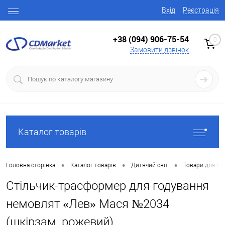
Вхід
Реєстрація
+38 (094) 906-75-54
0
Замовити дзвінок
Каталог товарів
•
•
•
Головна сторінка
Каталог товарів
Дитячий світ
Товари для ба
Стільчик-трасформер для годування
немовлят «Лев» Мася №2034
(шкірзам, рожевий)