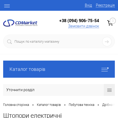
Вхід
Реєстрація
+38 (094) 906-75-54
0
Замовити дзвінок
Каталог товарів
Уточнити розділ
•
•
•
Головна сторінка
Каталог товарів
Побутова техніка
Дрібна поб
Штопори електричні