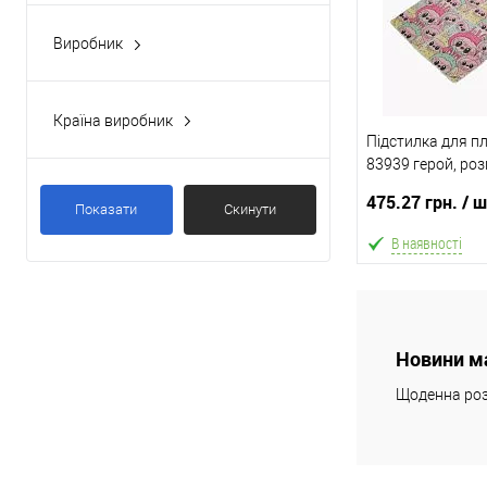
Виробник
X-Toys
(1)
Країна виробник
Підстилка для п
Україна
(1)
83939 герой, роз
475.27 грн.
/ 
Показати
Скинути
В наявності
В
Новини м
В обране
Щоденна роз
Склад зберігання
Одеса №4