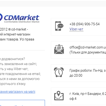
+38 (094) 906-75-54
Viber-чат
 2012 ® cd-market -
й інтернет-магазин
их товарів. Усі права
office@cd-market.com.u
(Тільки для документаці
и додзвонитися?
ть замовлення на сайті;
ть у наш Viber-чат;
Графік роботи: Пн-Нд: з
вте повідомлення на email;
до 20:00
ться з нами за допомогою
ротнього з'язку.
ання магазину на мапі
г. Київ, пр-т Бандери, б.
оф.4