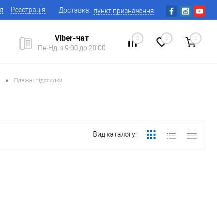
ід
Реєстрація
Доставка:
пункт призначення
Viber-чат
0
0
0
Пн-Нд: з 9:00 до 20:00
•
Пляжні підстилки
Вид каталогу: