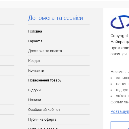
ьки Новою поштою
Допомога та сервіси
нів після повної
упаковку оплачує
пець).
Головна
Copyright
Гарантія
Найкращи
промислов
Доставка та оплата
захищені.
Кредит
Контакти
Не змогл
залиші
Повернення товару
напиші
відпра
Відгуки
зв'яжі
Новини
форми зво
Особистий кабінет
Розташув
Публічна оферта