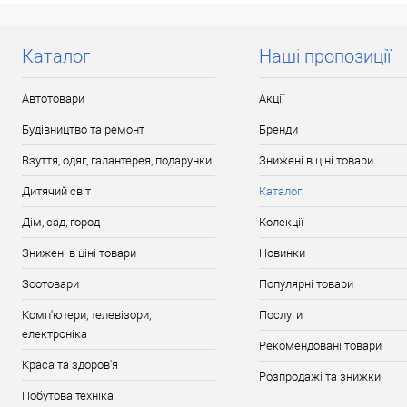
Доставка/Оплата
Відправка тіл
Каталог
Наші пропозиції
протягом 2-5 д
передоплати (
поку
Автотовари
Акції
Будівництво та ремонт
Бренди
Взуття, одяг, галантерея, подарунки
Знижені в ціні товари
Дитячий світ
Каталог
Дім, сад, город
Колекції
Знижені в ціні товари
Новинки
Зоотовари
Популярні товари
Комп'ютери, телевізори,
Послуги
електроніка
Рекомендовані товари
Краса та здоров'я
Розпродажі та знижки
Побутова техніка