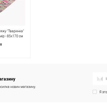
ляжу "Тваринка"
мір - 85х170 см
шт
 кошик
агазину
Порівняння
силка новин магазину.
Я зг