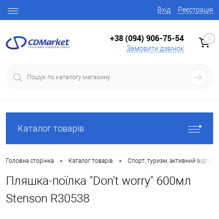
Вхід
Реєстрація
+38 (094) 906-75-54
0
Замовити дзвінок
Каталог товарів
•
•
Головна сторінка
Каталог товарів
Спорт, туризм, активний відпоч
Пляшка-поїлка "Don't worry" 600мл
Stenson R30538