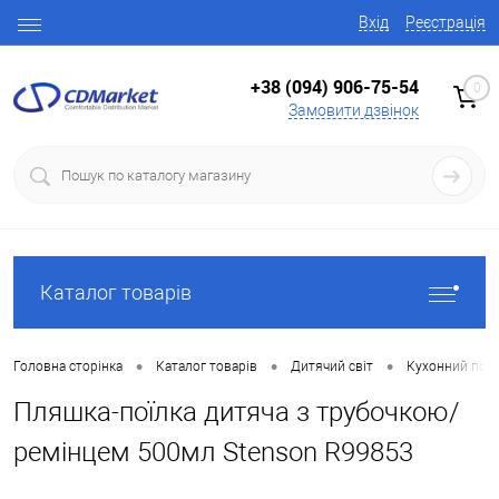
Вхід
Реєстрація
+38 (094) 906-75-54
0
Замовити дзвінок
Каталог товарів
•
•
•
Головна сторінка
Каталог товарів
Дитячий світ
Кухонний посу
Пляшка-поїлка дитяча з трубочкою/
ремінцем 500мл Stenson R99853