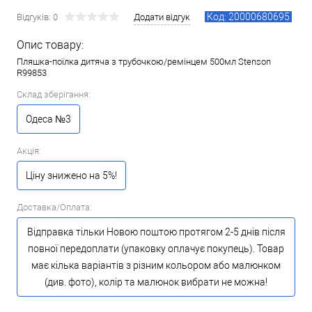
Код: 20000680695
Відгуків: 0
Додати відгук
Опис товару:
Пляшка-поїлка дитяча з трубочкою/ремінцем 500мл Stenson
R99853
Склад зберігання:
Одеса №3
Акція:
Ціну знижено на 5%!
Доставка/Оплата:
Відправка тільки Новою поштою протягом 2-5 днів після
повної передоплати (упаковку оплачує покупець). Товар
має кілька варіантів з різним кольором або малюнком
(див. фото), колір та малюнок вибрати не можна!