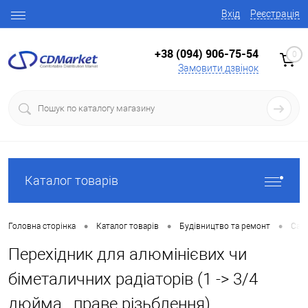
Вхід
Реєстрація
+38 (094) 906-75-54
0
Замовити дзвінок
Каталог товарів
•
•
•
Головна сторінка
Каталог товарів
Будівництво та ремонт
Сант
Перехідник для алюмінієвих чи
біметаличних радіаторів (1 -> 3/4
дюйма , праве різьблення)