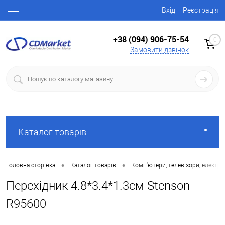
Вхід
Реєстрація
+38 (094) 906-75-54
0
Замовити дзвінок
Каталог товарів
•
•
Головна сторінка
Каталог товарів
Комп'ютери, телевізори, електро
Перехідник 4.8*3.4*1.3см Stenson
R95600