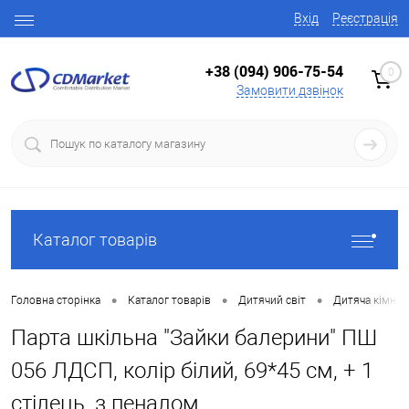
Вхід
Реєстрація
+38 (094) 906-75-54
0
Замовити дзвінок
Каталог товарів
•
•
•
Головна сторінка
Каталог товарів
Дитячий світ
Дитяча кімнат
Парта шкільна "Зайки балерини" ПШ
056 ЛДСП, колір білий, 69*45 см, + 1
стілець, з пеналом