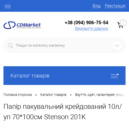
Вхід
Реєстрація
+38 (094) 906-75-54
0
Замовити дзвінок
Каталог товарів
•
•
Головна сторінка
Каталог товарів
Взуття, одяг, галантерея, подару
Папір пакувальний крейдований 10л/
уп 70*100см Stenson 201K