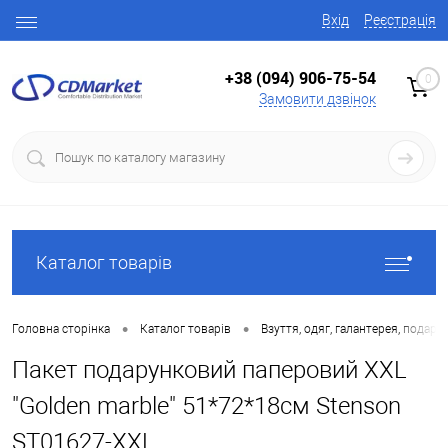
Вхід
Реєстрація
+38 (094) 906-75-54
0
Замовити дзвінок
Каталог товарів
•
•
Головна сторінка
Каталог товарів
Взуття, одяг, галантерея, подару
Пакет подарунковий паперовий XXL
"Golden marble" 51*72*18см Stenson
ST01627-XXL