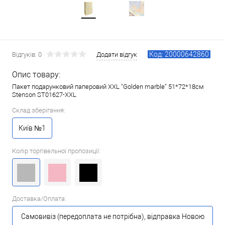
Код: 20000642860
Відгуків: 0
Додати відгук
Опис товару:
Пакет подарунковий паперовий XXL "Golden marble" 51*72*18см
Stenson ST01627-XXL
Склад зберігання:
Київ №1
Колір торгівельної пропозиції:
Доставка/Оплата:
Самовивіз (передоплата не потрібна), відправка Новою